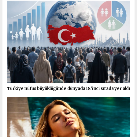
Türkiye nüfus büyüklüğünde dünyada 18'inci sırada yer aldı