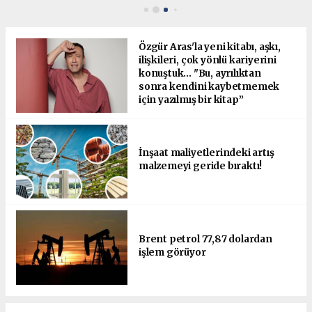
Özgür Aras'la yeni kitabı, aşkı,
ilişkileri, çok yönlü kariyerini
konuştuk... "Bu, ayrılıktan
sonra kendini kaybetmemek
için yazılmış bir kitap”
İnşaat maliyetlerindeki artış
malzemeyi geride bıraktı!
Brent petrol 77,87 dolardan
işlem görüyor