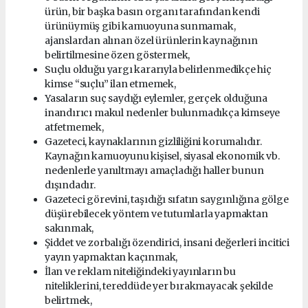
ürün, bir başka basın organı tarafından kendi
ürünüymüş gibi kamuoyuna sunmamak,
ajanslardan alınan özel ürünlerin kaynağının
belirtilmesine özen göstermek,
Suçlu olduğu yargı kararıyla belirlenmedikçe hiç
kimse “suçlu” ilan etmemek,
Yasaların suç saydığı eylemler, gerçek olduğuna
inandırıcı makul nedenler bulunmadıkça kimseye
atfetmemek,
Gazeteci, kaynaklarının gizliliğini korumalıdır.
Kaynağın kamuoyunu kişisel, siyasal ekonomik vb.
nedenlerle yanıltmayı amaçladığı haller bunun
dışındadır.
Gazeteci görevini, taşıdığı sıfatın saygınlığına gölge
düşürebilecek yöntem ve tutumlarla yapmaktan
sakınmak,
Şiddet ve zorbalığı özendirici, insani değerleri incitici
yayın yapmaktan kaçınmak,
İlan ve reklam niteliğindeki yayınların bu
niteliklerini, tereddüde yer bırakmayacak şekilde
belirtmek,