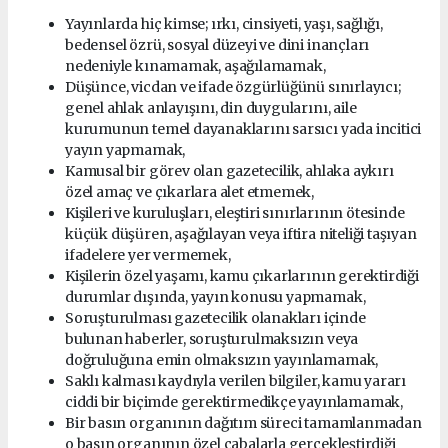
Yayınlarda hiç kimse; ırkı, cinsiyeti, yaşı, sağlığı,
bedensel özrü, sosyal düzeyi ve dini inançları
nedeniyle kınamamak, aşağılamamak,
Düşünce, vicdan ve ifade özgürlüğünü sınırlayıcı;
genel ahlak anlayışını, din duygularını, aile
kurumunun temel dayanaklarını sarsıcı yada incitici
yayın yapmamak,
Kamusal bir görev olan gazetecilik, ahlaka aykırı
özel amaç ve çıkarlara alet etmemek,
Kişileri ve kuruluşları, eleştiri sınırlarının ötesinde
küçük düşüren, aşağılayan veya iftira niteliği taşıyan
ifadelere yer vermemek,
Kişilerin özel yaşamı, kamu çıkarlarının gerektirdiği
durumlar dışında, yayın konusu yapmamak,
Soruşturulması gazetecilik olanakları içinde
bulunan haberler, soruşturulmaksızın veya
doğruluğuna emin olmaksızın yayınlamamak,
Saklı kalması kaydıyla verilen bilgiler, kamu yararı
ciddi bir biçimde gerektirmedikçe yayınlamamak,
Bir basın organının dağıtım süreci tamamlanmadan
o basın organının özel çabalarla gerçekleştirdiği