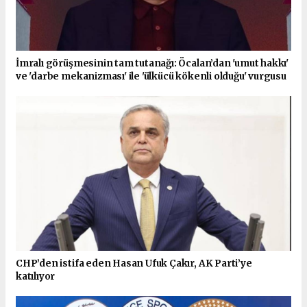
İmralı görüşmesinin tam tutanağı: Öcalan’dan 'umut hakkı'
ve 'darbe mekanizması' ile 'ülkücü kökenli olduğu' vurgusu
CHP’den istifa eden Hasan Ufuk Çakır, AK Parti’ye
katılıyor