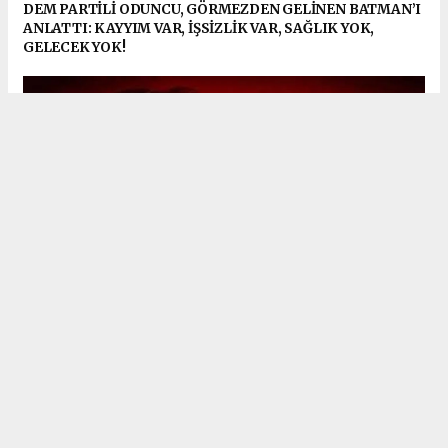
DEM PARTİLİ ODUNCU, GÖRMEZDEN GELİNEN BATMAN’I
ANLATTI: KAYYIM VAR, İŞSİZLİK VAR, SAĞLIK YOK,
GELECEK YOK!
3 belediye başkanı dahil 47 kişi için gözaltı kararı
CHP'nin TBMM Başkanlık Divanı üyeleri belli oldu