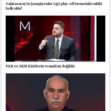
Galatasaray'ın Şampiyonlar Ligi play-off turundaki rakibi
belli oldu!
PKK ve DEM Kürtlerin temsilcisi değildir