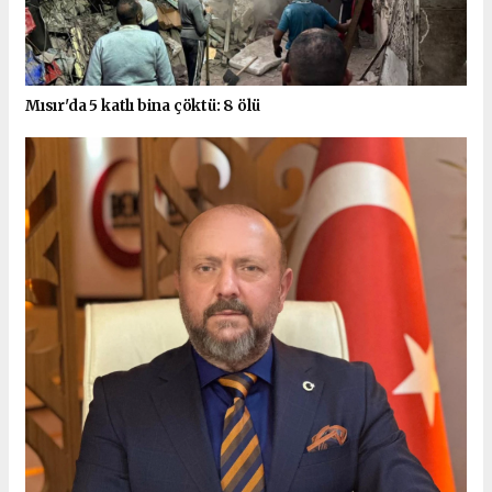
Mısır'da 5 katlı bina çöktü: 8 ölü