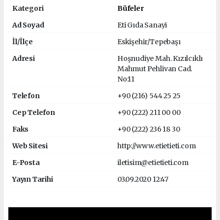
Kategori
Büfeler
Ad Soyad
Eti Gıda Sanayi
İl/İlçe
Eskişehir/Tepebaşı
Adresi
Hoşnudiye Mah. Kızılcıklı
Mahmut Pehlivan Cad.
No:11
Telefon
+90 (216) 544 25 25
Cep Telefon
+90 (222) 211 00 00
Faks
+90 (222) 236 18 30
Web Sitesi
http://www.etietieti.com
E-Posta
iletisim@etietieti.com
Yayın Tarihi
03.09.2020 12:47