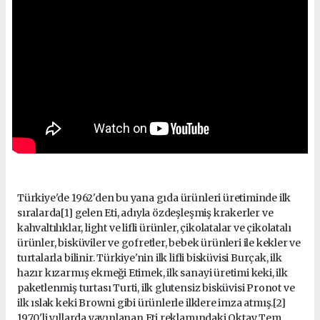
Türkiye'de 1962'den bu yana gıda ürünleri üretiminde ilk
sıralarda[1] gelen Eti, adıyla özdeşleşmiş krakerler ve
kahvaltılıklar, light ve lifli ürünler, çikolatalar ve çikolatalı
ürünler, bisküviler ve gofretler, bebek ürünleri ile kekler ve
turtalarla bilinir. Türkiye'nin ilk lifli bisküvisi Burçak, ilk
hazır kızarmış ekmeği Etimek, ilk sanayi üretimi keki, ilk
paketlenmiş turtası Turti, ilk glutensiz bisküvisi Pronot ve
ilk ıslak keki Browni gibi ürünlerle ilklere imza atmış.[2]
1970'li yıllarda yayınlanan Eti reklamındaki Oktay Tem