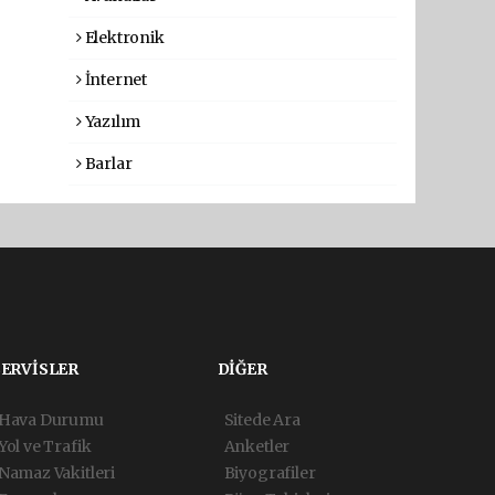
Elektronik
İnternet
Yazılım
Barlar
SERVİSLER
DİĞER
Hava Durumu
Sitede Ara
Yol ve Trafik
Anketler
Namaz Vakitleri
Biyografiler