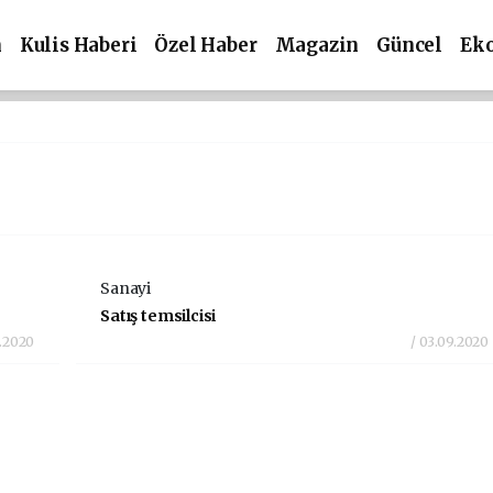
m
Kulis Haberi
Özel Haber
Magazin
Güncel
Ek
Sanayi
Satış temsilcisi
9.2020
/ 03.09.2020