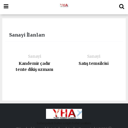
Sanayi İlanları
Sanayi
Sanayi
Kandemir çadır
Satış temsilcisi
tente dikiş uzmanı
haber paketi
haber scripti
haber yazılımı