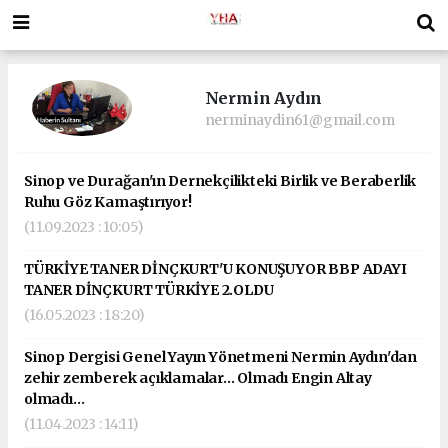
Nermin Aydın
nerminaydin61@gmail.com
Sinop ve Durağan'ın Dernekçilikteki Birlik ve Beraberlik
Ruhu Göz Kamaştırıyor!
(11.09.2023 : 10:05)
TÜRKİYE TANER DİNÇKURT'U KONUŞUYOR BBP ADAYI
TANER DİNÇKURT TÜRKİYE 2.OLDU
(16.05.2023 : 18:20)
Sinop Dergisi Genel Yayın Yönetmeni Nermin Aydın'dan
zehir zemberek açıklamalar... Olmadı Engin Altay
olmadı…
(11.04.2023 : 14:11)