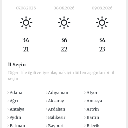
07.08.2026
08.08.2026
09.08.2026
34
36
34
21
22
23
İl Seçin
Diğer il ile ilgili veriye ulaşmak için lütfen aşağıdan bir il
seçin
Adana
Adıyaman
Afyon
Ağrı
Aksaray
Amasya
Antalya
Ardahan
Artvin
Aydın
Balıkesir
Bartın
Batman
Bayburt
Bilecik