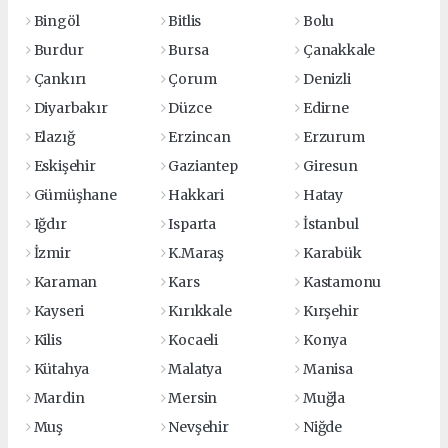
Bingöl
Bitlis
Bolu
Burdur
Bursa
Çanakkale
Çankırı
Çorum
Denizli
Diyarbakır
Düzce
Edirne
Elazığ
Erzincan
Erzurum
Eskişehir
Gaziantep
Giresun
Gümüşhane
Hakkari
Hatay
Iğdır
Isparta
İstanbul
İzmir
K.Maraş
Karabük
Karaman
Kars
Kastamonu
Kayseri
Kırıkkale
Kırşehir
Kilis
Kocaeli
Konya
Kütahya
Malatya
Manisa
Mardin
Mersin
Muğla
Muş
Nevşehir
Niğde