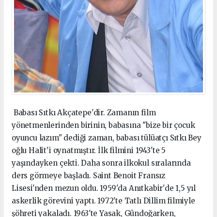
Babası Sıtkı Akçatepe'dir. Zamanın film
yönetmenlerinden birinin, babasına "bize bir çocuk
oyuncu lazım" dediği zaman, babası tülüatçı Sıtkı Bey
oğlu Halit'i oynatmıştır. İlk filmini 1943'te 5
yaşındayken çekti. Daha sonra ilkokul sıralarında
ders görmeye başladı. Saint Benoit Fransız
Lisesi'nden mezun oldu. 1959'da Anıtkabir'de 1,5 yıl
askerlik görevini yaptı. 1972'te Tatlı Dillim filmiyle
şöhreti yakaladı. 1963'te Yasak, Gündoğarken,