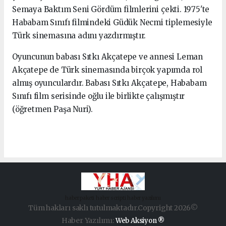
Semaya Baktım Seni Gördüm filmlerini çekti. 1975'te
Hababam Sınıfı filmindeki Güdük Necmi tiplemesiyle
Türk sinemasına adını yazdırmıştır.
Oyuncunun babası Sıtkı Akçatepe ve annesi Leman
Akçatepe de Türk sinemasında birçok yapımda rol
almış oyunculardır. Babası Sıtkı Akçatepe, Hababam
Sınıfı film serisinde oğlu ile birlikte çalışmıştır
(öğretmen Paşa Nuri).
haber paketi
haber scripti
haber yazılımı
Tüm hakları saklı tutulmaktadır.Copyright 2026©
Haber Yazılımı:
Web Aksiyon ®