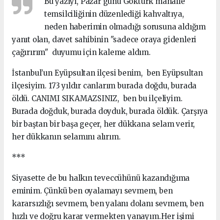
Bu yazıyı, Pazar günü Göktürk mahalle
temsilciliğinin düzenlediği kahvaltıya,
neden haberimin olmadığı sorusuna aldığım
yanıt olan, davet sahibinin "sadece oraya gidenleri
çağırırım" duyumu için kaleme aldım.
İstanbul’un Eyüpsultan ilçesi benim, ben Eyüpsultan
ilçesiyim. 173 yıldır canlarım burada doğdu, burada
öldü. CANIMI SIKAMAZSINIZ, ben bu ilçeliyim.
Burada doğduk, burada doyduk, burada öldük. Çarşıya
bir baştan bir başa geçer, her dükkana selam verir,
her dükkanın selamını alırım.
***
Siyasette de bu halkın teveccühünü kazandığıma
eminim. Çünkü ben oyalamayı sevmem, ben
kararsızlığı sevmem, ben yalanı dolanı sevmem, ben
hızlı ve doğru karar vermekten yanayım.Her işimi