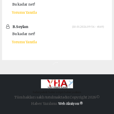
Bu kadar net!
Yorumu Yanıtla
B.Soylan
(10.01.2024 09:56 - #169)
Bu kadar net!
Yorumu Yanıtla
haber paketi
haber scripti
haber yazılımı
Tüm hakları saklı tutulmaktadır.Copyright 2026©
Haber Yazılımı:
Web Aksiyon ®