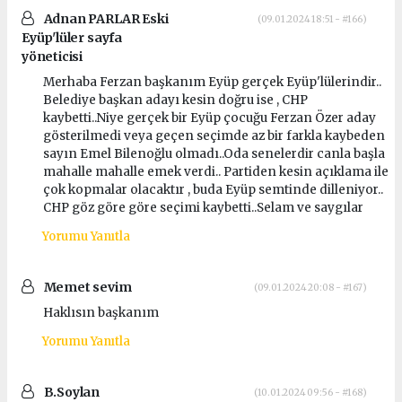
Adnan PARLAR Eski
(09.01.2024 18:51 - #166)
Eyüp'lüler sayfa
yöneticisi
Merhaba Ferzan başkanım Eyüp gerçek Eyüp'lülerindir..
Belediye başkan adayı kesin doğru ise , CHP
kaybetti..Niye gerçek bir Eyüp çocuğu Ferzan Özer aday
gösterilmedi veya geçen seçimde az bir farkla kaybeden
sayın Emel Bilenoğlu olmadı..Oda senelerdir canla başla
mahalle mahalle emek verdi.. Partiden kesin açıklama ile
çok kopmalar olacaktır , buda Eyüp semtinde dilleniyor..
CHP göz göre göre seçimi kaybetti..Selam ve saygılar
Yorumu Yanıtla
Memet sevim
(09.01.2024 20:08 - #167)
Haklısın başkanım
Yorumu Yanıtla
B.Soylan
(10.01.2024 09:56 - #168)