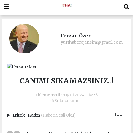
Ferzan Özer
yurthaberajansim@gmail.com
CANIMI SIKAMAZSINIZ..!
Ekleme Tarihi: 09.01.2024 - 18:26
578+ kez okundu.
Erkek
|
Kadın
(Haberi Sesli Oku)