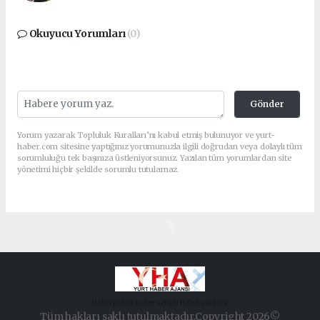
Okuyucu Yorumları
(0)
Gönder
Yorum yazarak Topluluk Kuralları’nı kabul etmiş bulunuyor ve yurt-
haber.com sitesine yaptığınız yorumunuzla ilgili doğrudan veya dolaylı tüm
sorumluluğu tek başınıza üstleniyorsunuz. Yazılan tüm yorumlardan site
yönetimi hiçbir şekilde sorumlu tutulamaz.
haber paketi
haber scripti
haber yazılımı
Tüm hakları saklı tutulmaktadır.Copyright 2026©