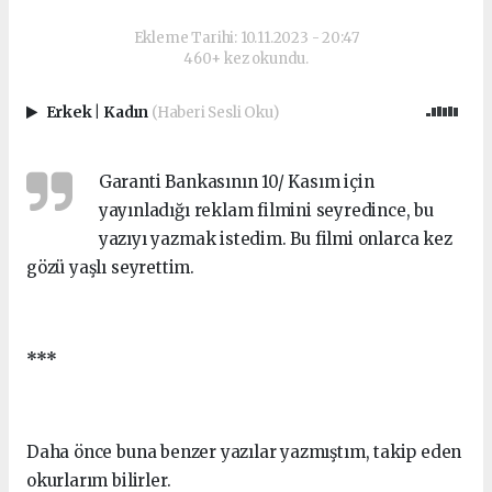
Ekleme Tarihi: 10.11.2023 - 20:47
460+ kez okundu.
Erkek
|
Kadın
(Haberi Sesli Oku)
Garanti Bankasının 10/ Kasım için
yayınladığı reklam filmini seyredince, bu
yazıyı yazmak istedim. Bu filmi onlarca kez
gözü yaşlı seyrettim.
***
Daha önce buna benzer yazılar yazmıştım, takip eden
okurlarım bilirler.