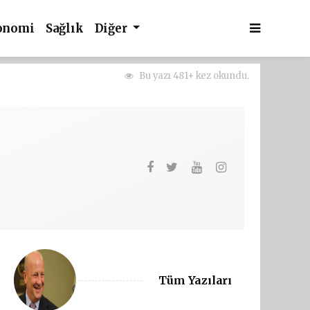
onomi
Sağlık
Diğer
Bu yazı 481+ kez okundu.
Tüm Yazıları