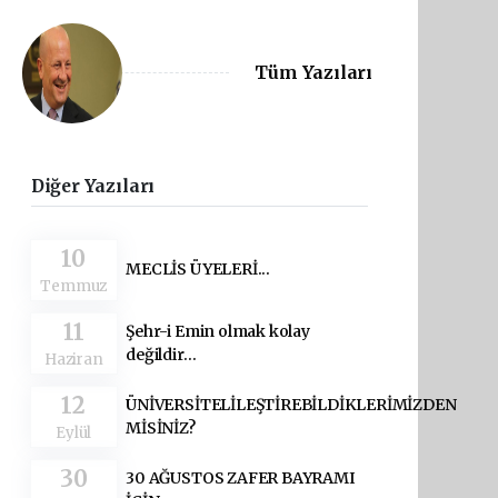
Tüm Yazıları
Diğer Yazıları
10
MECLİS ÜYELERİ...
Temmuz
11
Şehr-i Emin olmak kolay
değildir…
Haziran
12
ÜNİVERSİTELİLEŞTİREBİLDİKLERİMİZDEN
MİSİNİZ?
Eylül
30
30 AĞUSTOS ZAFER BAYRAMI