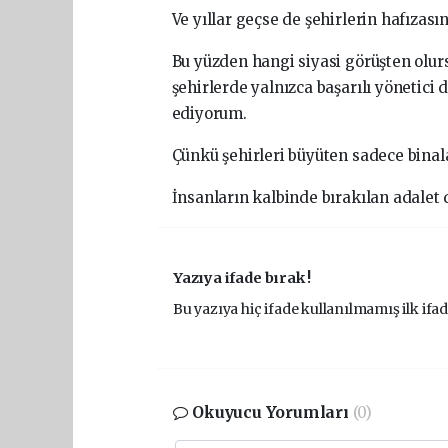
Ve yıllar geçse de şehirlerin hafızası
Bu yüzden hangi siyasi görüşten olur
şehirlerde yalnızca başarılı yönetici
ediyorum.
Çünkü şehirleri büyüten sadece binal
İnsanların kalbinde bırakılan adalet
Yazıya ifade bırak !
Bu yazıya hiç ifade kullanılmamış ilk ifad
Okuyucu Yorumları
(0)