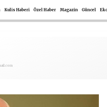
m
Kulis Haberi
Özel Haber
Magazin
Güncel
Ek
ail.com