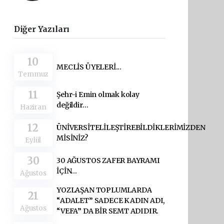
Diğer Yazıları
10
MECLİS ÜYELERİ...
Temmuz
11
Şehr-i Emin olmak kolay
değildir…
Haziran
12
ÜNİVERSİTELİLEŞTİREBİLDİKLERİMİZDEN
MİSİNİZ?
Eylül
30
30 AĞUSTOS ZAFER BAYRAMI
İÇİN…
Ağustos
YOZLAŞAN TOPLUMLARDA
21
“ADALET” SADECE KADIN ADI,
Ağustos
“VEFA” DA BİR SEMT ADIDIR.