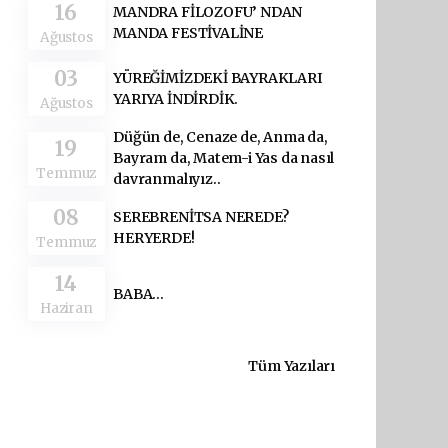
16
MANDRA FİLOZOFU’ NDAN
MANDA FESTİVALİNE
Ağustos
03
YÜREĞİMİZDEKİ BAYRAKLARI
YARIYA İNDİRDİK.
Ağustos
Düğün de, Cenaze de, Anma da,
19
Bayram da, Matem-i Yas da nasıl
Temmuz
davranmalıyız..
08
SEREBRENİTSA NEREDE?
HERYERDE!
Temmuz
14
BABA...
Haziran
Tüm Yazıları