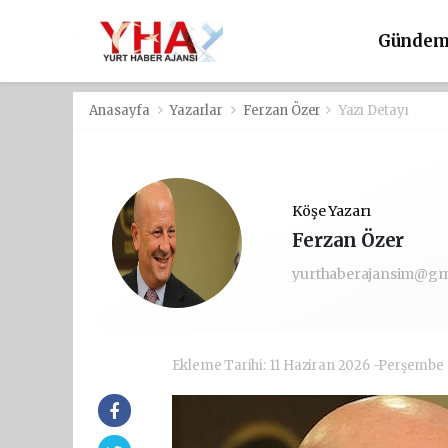
Günde
Anasayfa
Yazarlar
Ferzan Özer
Yazı Detayı
Köşe Yazarı
Ferzan Özer
yurthaberajansim@gm
Ekleme Tarihi: 11 Haziran 2026 -Perşembe