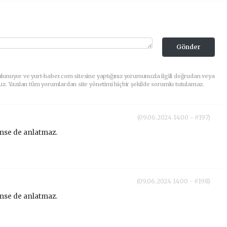
Gönder
lunuyor ve yurt-haber.com sitesine yaptığınız yorumunuzla ilgili doğrudan veya
uz. Yazılan tüm yorumlardan site yönetimi hiçbir şekilde sorumlu tutulamaz.
(09.06.2024 14:00 - #197)
mse de anlatmaz.
(09.06.2024 14:00 - #198)
mse de anlatmaz.