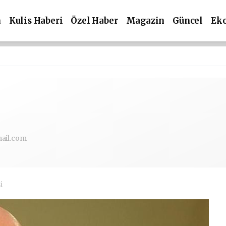
m
Kulis Haberi
Özel Haber
Magazin
Güncel
Ek
ail.com
i