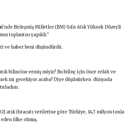
'nde Birleşmiş Milletler (BM) Sıfır Atık Yüksek Düzeyli
un toplantısı yapıldı.”
kti ve haber beni düşündürdü.
atık bilincine ermiş miyiz? Bu bilinç için önce refah ve
tmek mi gerekiyor acaba? Diye düşünürken dünyada
tırladım.
021 atık ihracatı verilerine göre Türkiye, 14,7 milyon tonla
l eden ülke olmuş.