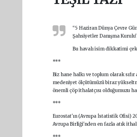
“5 Haziran Dünya Çevre Günü
Şahsiyetler Danışma Kurulu'n
Bu havalı isim dikkatimi çe
***
Biz hane halkı ve toplum olarak sıfır 
medeniyet ölçütümüzü biraz yüksel
önemli çöp ithalatçısı olduğumuzu ha
***
Eurostat'ın (Avrupa İstatistik Ofisi) 2
Avrupa Birliği'nden en fazla atık itha
***