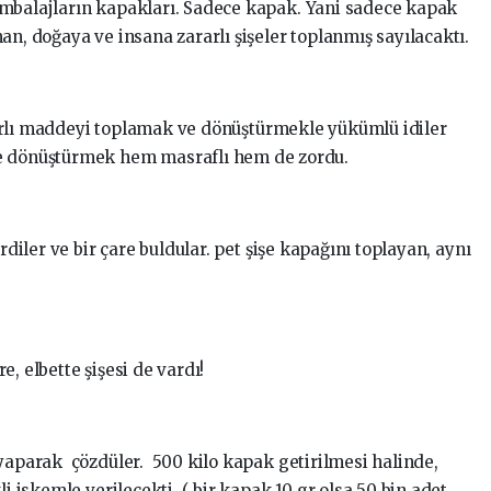
ambalajların kapakları. Sadece kapak. Yani sadece kapak
an, doğaya ve insana zararlı şişeler toplanmış sayılacaktı.
zararlı maddeyi toplamak ve dönüştürmekle yükümlü idiler
ve dönüştürmek hem masraflı hem de zordu.
rdiler ve bir çare buldular. pet şişe kapağını toplayan, aynı
, elbette şişesi de vardı!
yaparak çözdüler. 500 kilo kapak getirilmesi halinde,
li iskemle verilecekti. ( bir kapak 10 gr olsa 50 bin adet