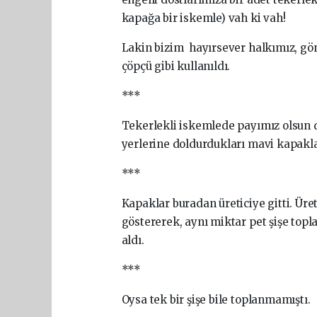
kapağa bir iskemle) vah ki vah!
Lakin bizim hayırsever halkımız, gön
çöpçü gibi kullanıldı.
***
Tekerlekli iskemlede payımız olsun di
yerlerine doldurdukları mavi kapaklar
***
Kapaklar buradan üreticiye gitti. Üret
göstererek, aynı miktar pet şişe top
aldı.
***
Oysa tek bir şişe bile toplanmamıştı.