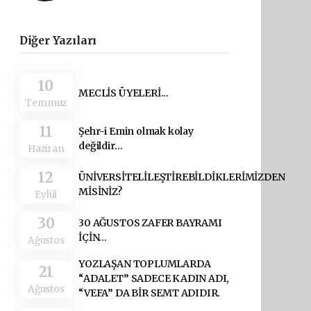
Diğer Yazıları
10
MECLİS ÜYELERİ...
Temmuz
11
Şehr-i Emin olmak kolay
değildir…
Haziran
12
ÜNİVERSİTELİLEŞTİREBİLDİKLERİMİZDEN
MİSİNİZ?
Eylül
30
30 AĞUSTOS ZAFER BAYRAMI
İÇİN…
Ağustos
YOZLAŞAN TOPLUMLARDA
21
“ADALET” SADECE KADIN ADI,
Ağustos
“VEFA” DA BİR SEMT ADIDIR.