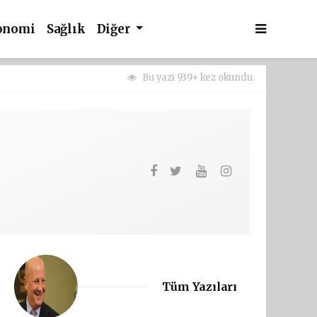
onomi
Sağlık
Diğer
Bu yazı 939+ kez okundu.
Tüm Yazıları