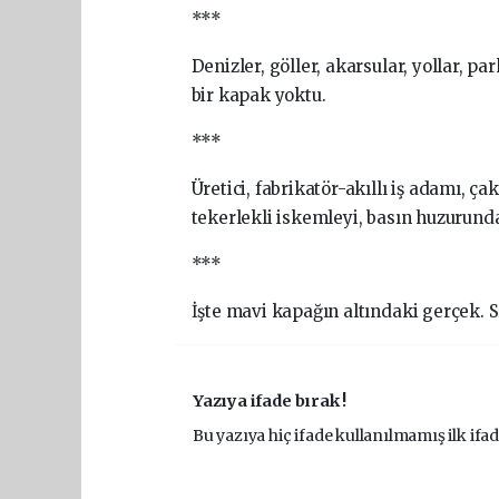
***
Denizler, göller, akarsular, yollar, pa
bir kapak yoktu.
***
Üretici, fabrikatör-akıllı iş adamı, ç
tekerlekli iskemleyi, basın huzurund
***
İşte mavi kapağın altındaki gerçek. Sıf
Yazıya ifade bırak !
Bu yazıya hiç ifade kullanılmamış ilk ifad