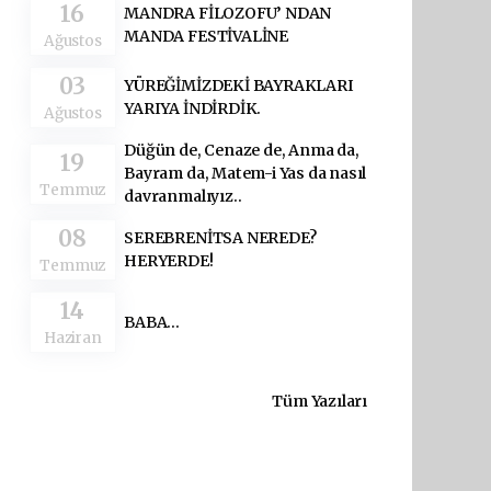
16
MANDRA FİLOZOFU’ NDAN
MANDA FESTİVALİNE
Ağustos
03
YÜREĞİMİZDEKİ BAYRAKLARI
YARIYA İNDİRDİK.
Ağustos
Düğün de, Cenaze de, Anma da,
19
Bayram da, Matem-i Yas da nasıl
Temmuz
davranmalıyız..
08
SEREBRENİTSA NEREDE?
HERYERDE!
Temmuz
14
BABA...
Haziran
Tüm Yazıları