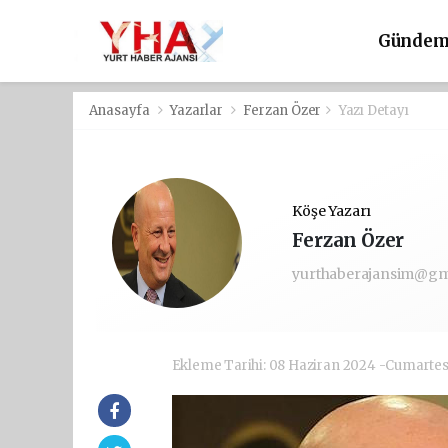
Günde
Anasayfa
Yazarlar
Ferzan Özer
Yazı Detayı
Köşe Yazarı
Ferzan Özer
yurthaberajansim@gm
Ekleme Tarihi: 08 Haziran 2024 -Cumartes