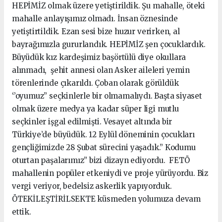
HEPİMİZ olmak üzere yetiştirildik. Şu mahalle, öteki
mahalle anlayışımız olmadı. İnsan öznesinde
yetiştirtildik. Ezan sesi bize huzur verirken, al
bayrağımızla gururlandık. HEPİMİZ şen çocuklardık.
Büyüdük kız kardeşimiz başörtülü diye okullara
alınmadı, şehit annesi olan Asker aileleri yemin
törenlerinde çıkarıldı. Çoban olarak görüldük
‘’oyumuz’’ seçkinlerle bir olmamalıydı. Başta siyaset
olmak üzere medya ya kadar süper ligi mutlu
seçkinler işgal edilmişti. Vesayet altında bir
Türkiye’de büyüdük. 12 Eylül döneminin çocukları
gençliğimizde 28 Şubat sürecini yaşadık.’’ Kodumu
oturtan paşalarımız’’ bizi dizayn ediyordu. FETÖ
mahallenin popüler etkeniydi ve proje yürüyordu. Biz
vergi veriyor, bedelsiz askerlik yapıyorduk.
ÖTEKİLEŞTİRİLSEKTE küsmeden yolumuza devam
ettik.