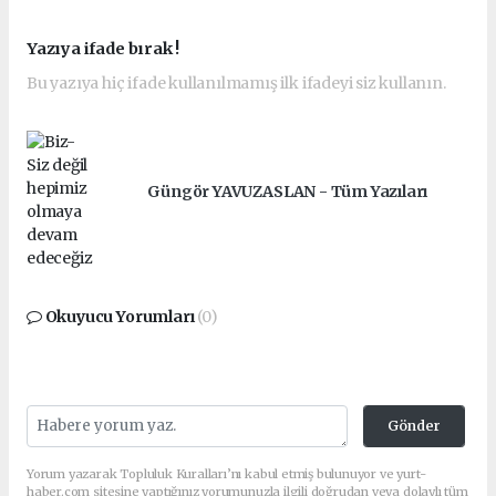
Yazıya ifade bırak !
Bu yazıya hiç ifade kullanılmamış ilk ifadeyi siz kullanın.
Güngör YAVUZASLAN - Tüm Yazıları
Okuyucu Yorumları
(0)
Gönder
Yorum yazarak Topluluk Kuralları’nı kabul etmiş bulunuyor ve yurt-
haber.com sitesine yaptığınız yorumunuzla ilgili doğrudan veya dolaylı tüm