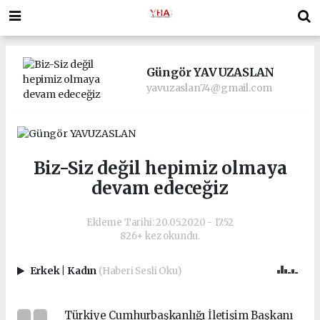
Güngör YAVUZASLAN
yavuzaslan74@gmail.com
Biz-Siz değil hepimiz olmaya
devam edeceğiz
Ekleme Tarihi: 20.05.2020 - 17:52
826+ kez okundu.
Erkek
|
Kadın
(Haberi Sesli Oku)
Türkiye Cumhurbaşkanlığı İletişim Başkanı