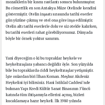
mozaiklerin bir kısmı rastlantı sonucu bulunmuştur.
Bu cömertlik en son Antakya Müze Otelinde kendini
göstermiştir. Otelin inşaatı sırasında tarihi eserler
gün yüzüne çıkmış ve otel ona göre inşa edilmiştir.
Otelin altı tarihi eserlerle dolu ve siz otelde kalırken,
bu tarihi eserleri rahat görebiliyorsunuz. Dünyada
böyle bir örnek yoktur sanırım.
Yani diyeceğim o ki bu topraklar heykele ve
heykeltıraşlara yabancı değildir öyle. Son yüzyılda
bile bu topraklarda ciddi heykeltıraşlar yetişmiştir.
İşte onlardan biri İlhan Koman. Meşhur Akdeniz
Heykelini iyi bilirsiniz. Hani İstiklal Caddesi’nde
bulunan Yapı Kredi Kültür Sanat Binasının 3'üncü
katında tüm ihtişamıyla ellerini açmış, bizleri
kucaklamaya hazır heykeli. İlk 1980 yılında