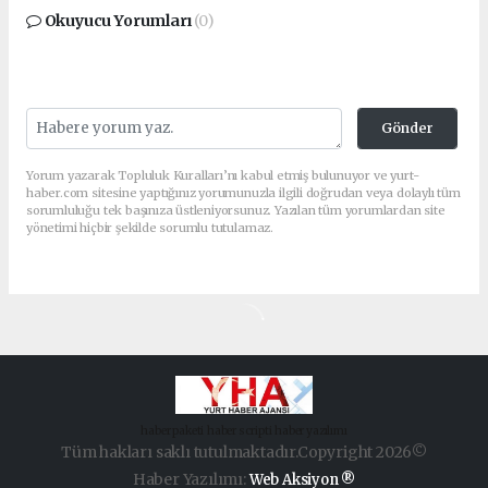
Okuyucu Yorumları
(0)
Gönder
Yorum yazarak Topluluk Kuralları’nı kabul etmiş bulunuyor ve yurt-
haber.com sitesine yaptığınız yorumunuzla ilgili doğrudan veya dolaylı tüm
sorumluluğu tek başınıza üstleniyorsunuz. Yazılan tüm yorumlardan site
yönetimi hiçbir şekilde sorumlu tutulamaz.
haber paketi
haber scripti
haber yazılımı
Tüm hakları saklı tutulmaktadır.Copyright 2026©
Haber Yazılımı:
Web Aksiyon ®