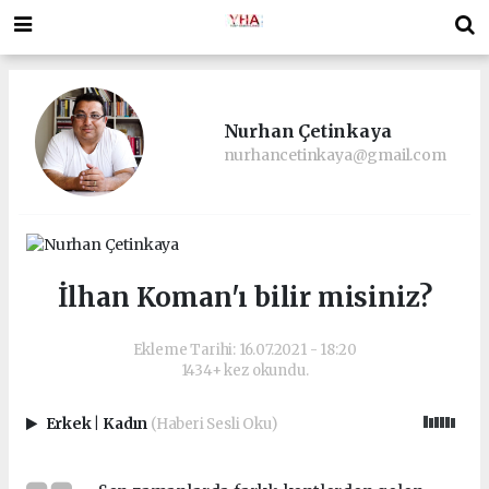
Nurhan Çetinkaya
nurhancetinkaya@gmail.com
İlhan Koman'ı bilir misiniz?
Ekleme Tarihi: 16.07.2021 - 18:20
1434+ kez okundu.
Erkek
|
Kadın
(Haberi Sesli Oku)