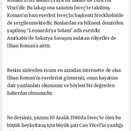
Koman’ın bir lakabı Evliya bir lakabı da Türk Da
Vinci’dir. Bu lakap ona sanırım İsveç’te takılmış.
Koman’ın bazı eserleri İsveç’in başkenti Stockholm’de
de sergilenmektedir. Bunlardan en bilineni demirden
yapılmış “Leonardo’ya Selam” adlı eseridir.
Anıtkabir’de Sakarya Savaşını anlatan rölyefler de
İlhan Koman’a aittir.
Benim sizlerden ricam en azından internette de olsa
İlhan Koman'ın eserlerini görmeniz, onun hayatına
dair yazılanları okumanız ve böylesi bir değerden
haberdar olmanızdır.
Ne dersiniz, yazımı 30 Aralık 1986’da İsveç’te ölen bu
büyük heykeltıraş için büyük şair Can Yücel’in yazdığı