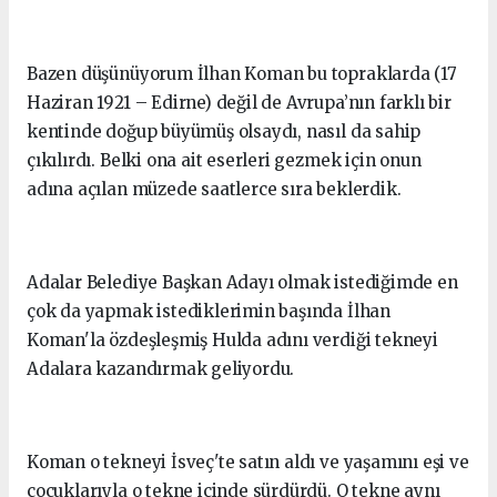
Bazen düşünüyorum İlhan Koman bu topraklarda (17
Haziran 1921 – Edirne) değil de Avrupa’nın farklı bir
kentinde doğup büyümüş olsaydı, nasıl da sahip
çıkılırdı. Belki ona ait eserleri gezmek için onun
adına açılan müzede saatlerce sıra beklerdik.
Adalar Belediye Başkan Adayı olmak istediğimde en
çok da yapmak istediklerimin başında İlhan
Koman'la özdeşleşmiş Hulda adını verdiği tekneyi
Adalara kazandırmak geliyordu.
Koman o tekneyi İsveç'te satın aldı ve yaşamını eşi ve
çocuklarıyla o tekne içinde sürdürdü. O tekne aynı