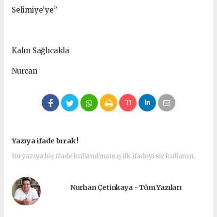
Selimiye'ye”
Kalın Sağlıcakla
Nurcan
Yazıya ifade bırak !
Bu yazıya hiç ifade kullanılmamış ilk ifadeyi siz kullanın.
Nurhan Çetinkaya - Tüm Yazıları