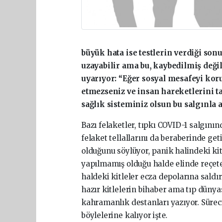
büyük hata ise testlerin verdiği so
uzayabilir ama bu, kaybedilmiş deği
uyarıyor: “Eğer sosyal mesafeyi kor
etmezseniz ve insan hareketlerini t
sağlık sisteminiz olsun bu salgınla 
Bazı felaketler, tıpkı COVID-1 salgının
felaket tellallarını da beraberinde ge
olduğunu söylüyor, panik halindeki kitl
yapılmamış olduğu halde elinde reçete
haldeki kitleler ecza depolarına saldı
hazır kitlelerin bihaber ama tıp dünya
kahramanlık destanları yazıyor. Süreci
böylelerine kalıyor işte.