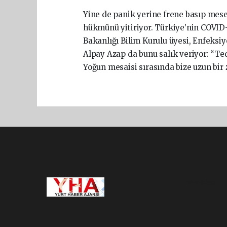
Yine de panik yerine frene basıp mesel
hükmünü yitiriyor. Türkiye’nin COVID-
Bakanlığı Bilim Kurulu üyesi, Enfeksiy
Alpay Azap da bunu salık veriyor: “T
Yoğun mesaisi sırasında bize uzun bi
Pro-0.036