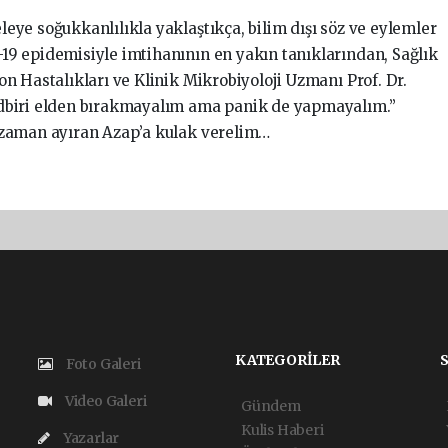
eye soğukkanlılıkla yaklaştıkça, bilim dışı söz ve eylemler
19 epidemisiyle imtihanının en yakın tanıklarından, Sağlık
on Hastalıkları ve Klinik Mikrobiyoloji Uzmanı Prof. Dr.
edbiri elden bırakmayalım ama panik de yapmayalım.”
r zaman ayıran Azap’a kulak verelim…
KATEGORİLER
Foto Galeri
Video Galeri
Gündem
Kulis Haberi
Yazarlar