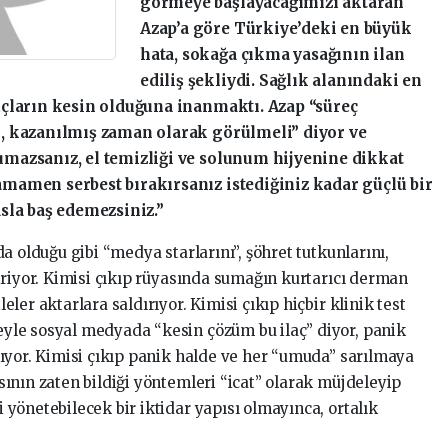
görmeye başlayacağımızı aktaran
Azap’a göre Türkiye’deki en büyük
hata, sokağa çıkma yasağının ilan
ediliş şekliydi. Sağlık alanındaki en
nuçların kesin olduğuna inanmaktı. Azap “süreç
l, kazanılmış zaman olarak görülmeli” diyor ve
umazsanız, el temizliği ve solunum hijyenine dikkat
amamen serbest bırakırsanız istediğiniz kadar güçlü bir
asla baş edemezsiniz.”
da olduğu gibi “medya starlarını”, şöhret tutkunlarını,
tiriyor. Kimisi çıkıp rüyasında sumağın kurtarıcı derman
eler aktarlara saldırıyor. Kimisi çıkıp hiçbir klinik test
yle sosyal medyada “kesin çözüm bu ilaç” diyor, panik
rıyor. Kimisi çıkıp panik halde ve her “umuda” sarılmaya
sının zaten bildiği yöntemleri “icat” olarak müjdeleyip
 yönetebilecek bir iktidar yapısı olmayınca, ortalık