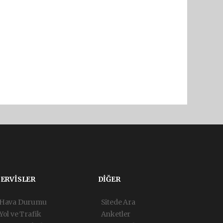
SERVİSLER
DİĞER
Hava Durumu
Sitede Ara
Yol ve Trafik
Anketler