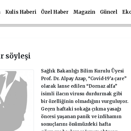
m
Kulis Haberi
Özel Haber
Magazin
Güncel
Ek
ir söyleşi
Sağlık Bakanlığı Bilim Kurulu Üyesi
Prof. Dr. Alpay Azap, “Covid-19’a çare”
olarak lanse edilen “Dornaz alfa”
isimli ilacın virusu durdurmak gibi
bir özelliğinin olmadığını vurguluyor.
Geçen haftaki sokağa çıkma yasağı
öncesi yaşanan panik ve izdihamın
sonuçlarını önümüzdeki hafta