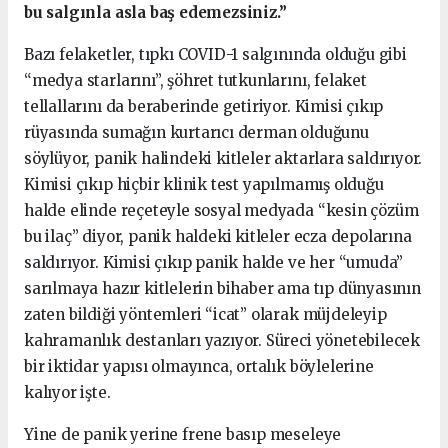
bu salgınla asla baş edemezsiniz.”
Bazı felaketler, tıpkı COVID-1 salgınında olduğu gibi
“medya starlarını”, şöhret tutkunlarını, felaket
tellallarını da beraberinde getiriyor. Kimisi çıkıp
rüyasında sumağın kurtarıcı derman olduğunu
söylüyor, panik halindeki kitleler aktarlara saldırıyor.
Kimisi çıkıp hiçbir klinik test yapılmamış olduğu
halde elinde reçeteyle sosyal medyada “kesin çözüm
bu ilaç” diyor, panik haldeki kitleler ecza depolarına
saldırıyor. Kimisi çıkıp panik halde ve her “umuda”
sarılmaya hazır kitlelerin bihaber ama tıp dünyasının
zaten bildiği yöntemleri “icat” olarak müjdeleyip
kahramanlık destanları yazıyor. Süreci yönetebilecek
bir iktidar yapısı olmayınca, ortalık böylelerine
kalıyor işte.
Yine de panik yerine frene basıp meseleye