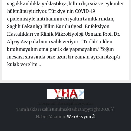
soğukkanlılıkla yaklaştıkça, bilim dışı söz ve eylemler
hükmünü yitiriyor. Türkiye’nin COVID-19
epidemisiyle imtihanının en yakın tanıklarından,
Sağlık Bakanlığı Bilim Kurulu üyesi, Enfeksiyon
Hastalıkları ve Klinik Mikrobiyoloji Uzmanı Prof. Dr.
Alpay Azap da bunu salık veriyor: “Tedbiri elden
bırakmayalım ama panik de yapmayalım.” Yoğun
mesaisi sırasında bize uzun bir zaman ayıran Azap’a
kulak verelim…
haber paketi
haber scripti
haber yazılımı
Tüm hakları saklı tutulmaktadır.Copyright 2026©
Haber Yazılımı:
Web Aksiyon ®