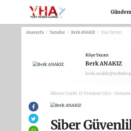
Günde
Anasayfa
Yazarlar
Berk ANAKIZ
Yazı Detayı
Köşe Yazarı
Berk ANAKIZ
berk.anakiz@webshop.
Ekleme Tarihi: 13 Temmuz 2024 -Cumarte
Siber Güvenli