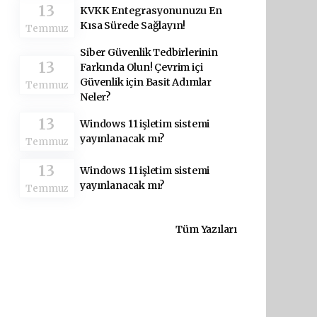
13
KVKK Entegrasyonunuzu En
Kısa Sürede Sağlayın!
Temmuz
Siber Güvenlik Tedbirlerinin
13
Farkında Olun! Çevrim içi
Güvenlik için Basit Adımlar
Temmuz
Neler?
13
Windows 11 işletim sistemi
yayınlanacak mı?
Temmuz
13
Windows 11 işletim sistemi
yayınlanacak mı?
Temmuz
Tüm Yazıları