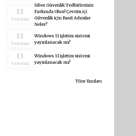
Siber Güvenlik Tedbirlerinin
13
Farkında Olun! Çevrim içi
Güvenlik için Basit Adımlar
Temmuz
Neler?
13
Windows 11 işletim sistemi
yayınlanacak mı?
Temmuz
13
Windows 11 işletim sistemi
yayınlanacak mı?
Temmuz
Tüm Yazıları