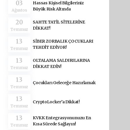
03
Hassas Kişisel Bilgileriniz
Büyük Risk Altında
Ağustos
20
SAHTE TATİL SİTELERİNE
DİKKAT!
Temmuz
13
SİBER ZORBALIK ÇOCUKLARI
TEHDİT EDİYOR!
Temmuz
13
OLTALAMA SALDIRILARINA
DİKKAT EDİN!
Temmuz
13
Çocukları Geleceğe Hazırlamak
Temmuz
13
CryptoLocker’a Dikkat!
Temmuz
13
KVKK Entegrasyonunuzu En
Kısa Sürede Sağlayın!
Temmuz