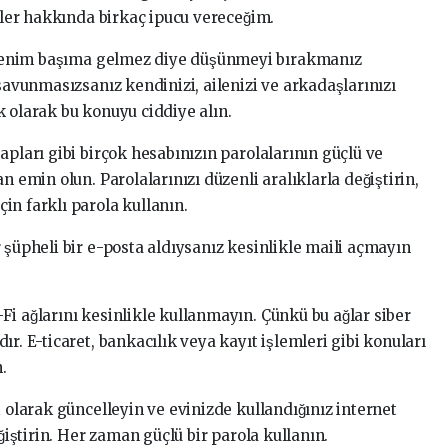
irler hakkında birkaç ipucu vereceğim.
ı benim başıma gelmez diye düşünmeyi bırakmanız
 savunmasızsanız kendinizi, ailenizi ve arkadaşlarınızı
 olarak bu konuyu ciddiye alın.
apları gibi birçok hesabınızın parolalarının güçlü ve
an emin olun. Parolalarınızı düzenli aralıklarla değiştirin,
in farklı parola kullanın.
r şüpheli bir e-posta aldıysanız kesinlikle maili açmayın
i ağlarını kesinlikle kullanmayın. Çünkü bu ağlar siber
ır. E-ticaret, bankacılık veya kayıt işlemleri gibi konuları
.
i olarak güncelleyin ve evinizde kullandığınız internet
eğiştirin. Her zaman güçlü bir parola kullanın.