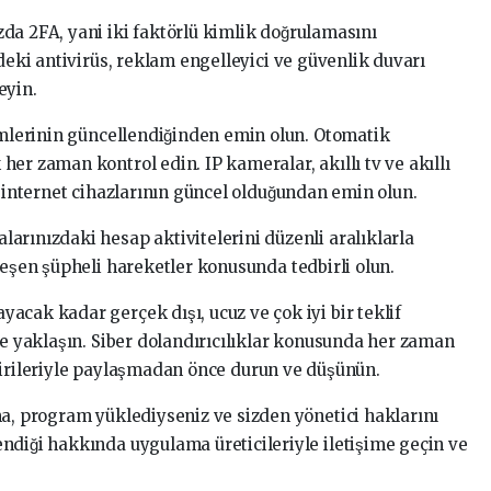
da 2FA, yani iki faktörlü kimlik doğrulamasını
erdeki antivirüs, reklam engelleyici ve güvenlik duvarı
eyin.
temlerinin güncellendiğinden emin olun. Otomatik
er zaman kontrol edin. IP kameralar, akıllı tv ve akıllı
i internet cihazlarının güncel olduğundan emin olun.
arınızdaki hesap aktivitelerini düzenli aralıklarla
leşen şüpheli hareketler konusunda tedbirli olun.
acak kadar gerçek dışı, ucuz ve çok iyi bir teklif
le yaklaşın. Siber dolandırıcılıklar konusunda her zaman
zi birileriyle paylaşmadan önce durun ve düşünün.
ma, program yüklediyseniz ve sizden yönetici haklarını
diği hakkında uygulama üreticileriyle iletişime geçin ve