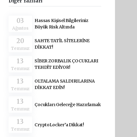
Diğer Yazıları
03
Hassas Kişisel Bilgileriniz
Büyük Risk Altında
Ağustos
20
SAHTE TATİL SİTELERİNE
DİKKAT!
Temmuz
13
SİBER ZORBALIK ÇOCUKLARI
TEHDİT EDİYOR!
Temmuz
13
OLTALAMA SALDIRILARINA
DİKKAT EDİN!
Temmuz
13
Çocukları Geleceğe Hazırlamak
Temmuz
13
CryptoLocker’a Dikkat!
Temmuz