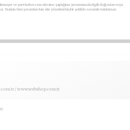
lunuyor ve yurt-haber.com sitesine yaptığınız yorumunuzla ilgili doğrudan veya
uz. Yazılan tüm yorumlardan site yönetimi hiçbir şekilde sorumlu tutulamaz.
com.tr / www.webshop.com.tr
si