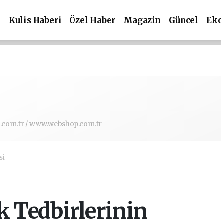
m
Kulis Haberi
Özel Haber
Magazin
Güncel
Ek
com.tr / www.webshop.com.tr
si
k Tedbirlerinin