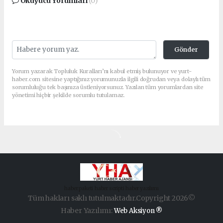
Okuyucu Yorumları
(0)
Gönder
Yorum yazarak Topluluk Kuralları’nı kabul etmiş bulunuyor ve yurt-
haber.com sitesine yaptığınız yorumunuzla ilgili doğrudan veya dolaylı tüm
sorumluluğu tek başınıza üstleniyorsunuz. Yazılan tüm yorumlardan site
yönetimi hiçbir şekilde sorumlu tutulamaz.
haber paketi
haber scripti
haber yazılımı
Tüm hakları saklı tutulmaktadır.Copyright 2026©
Haber Yazılımı:
Web Aksiyon ®