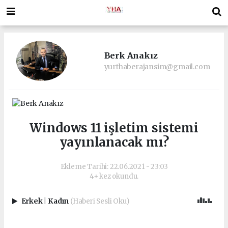
Berk Anakız
yurthaberajansim@gmail.com
Windows 11 işletim sistemi
yayınlanacak mı?
Ekleme Tarihi: 22.06.2021 - 23:03
4+ kez okundu.
Erkek
|
Kadın
(Haberi Sesli Oku)