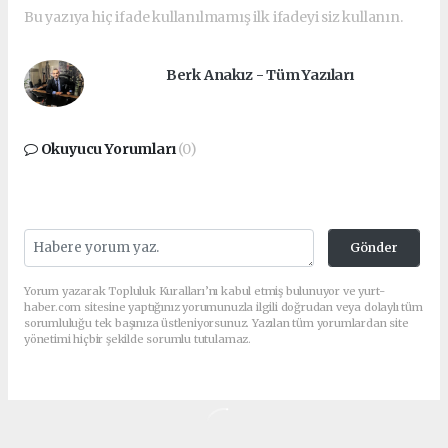
Bu yazıya hiç ifade kullanılmamış ilk ifadeyi siz kullanın.
Berk Anakız - Tüm Yazıları
Okuyucu Yorumları
(0)
Gönder
Yorum yazarak Topluluk Kuralları’nı kabul etmiş bulunuyor ve yurt-
haber.com sitesine yaptığınız yorumunuzla ilgili doğrudan veya dolaylı tüm
sorumluluğu tek başınıza üstleniyorsunuz. Yazılan tüm yorumlardan site
yönetimi hiçbir şekilde sorumlu tutulamaz.