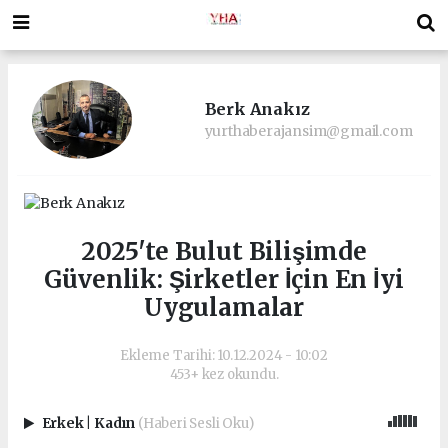
Berk Anakız
yurthaberajansim@gmail.com
2025'te Bulut Bilişimde
Güvenlik: Şirketler İçin En İyi
Uygulamalar
Ekleme Tarihi: 10.12.2024 - 10:02
453+ kez okundu.
Erkek
|
Kadın
(Haberi Sesli Oku)