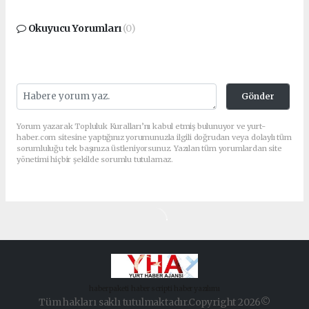
Okuyucu Yorumları
(0)
Gönder
Yorum yazarak Topluluk Kuralları’nı kabul etmiş bulunuyor ve yurt-
haber.com sitesine yaptığınız yorumunuzla ilgili doğrudan veya dolaylı tüm
sorumluluğu tek başınıza üstleniyorsunuz. Yazılan tüm yorumlardan site
yönetimi hiçbir şekilde sorumlu tutulamaz.
haber paketi
haber scripti
haber yazılımı
Tüm hakları saklı tutulmaktadır.Copyright 2026©