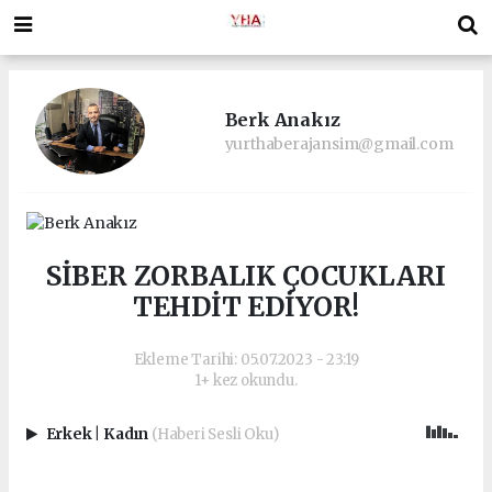
Berk Anakız
yurthaberajansim@gmail.com
SİBER ZORBALIK ÇOCUKLARI
TEHDİT EDİYOR!
Ekleme Tarihi: 05.07.2023 - 23:19
1+ kez okundu.
Erkek
|
Kadın
(Haberi Sesli Oku)