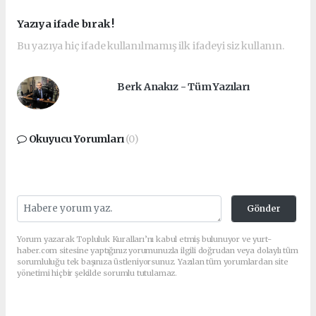
Yazıya ifade bırak !
Bu yazıya hiç ifade kullanılmamış ilk ifadeyi siz kullanın.
Berk Anakız - Tüm Yazıları
Okuyucu Yorumları
(0)
Gönder
Yorum yazarak Topluluk Kuralları’nı kabul etmiş bulunuyor ve yurt-
haber.com sitesine yaptığınız yorumunuzla ilgili doğrudan veya dolaylı tüm
sorumluluğu tek başınıza üstleniyorsunuz. Yazılan tüm yorumlardan site
yönetimi hiçbir şekilde sorumlu tutulamaz.