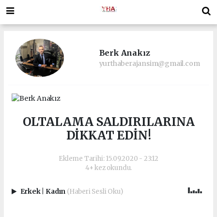
Berk Anakız
yurthaberajansim@gmail.com
OLTALAMA SALDIRILARINA
DİKKAT EDİN!
Ekleme Tarihi: 15.09.2020 - 23:12
4+ kez okundu.
Erkek
|
Kadın
(Haberi Sesli Oku)