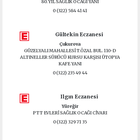
80. YIL SAĞLIK OCAĞI YANI
0 (322) 584 41 41
Gültekin Eczanesi
Çukurova
GÜZELYALI MAHALLESİ T.ÖZAL BUL. 110-D
ALTINELLER SÜRÜCÜ KURSU KARŞISI ÜTOPYA
KAFE YANI
0 (322) 235 49 44
Ilgın Eczanesi
Yüreğir
PTT EVLERİ SAĞLIK OCAĞI CİVARI
0 (322) 329 71 35