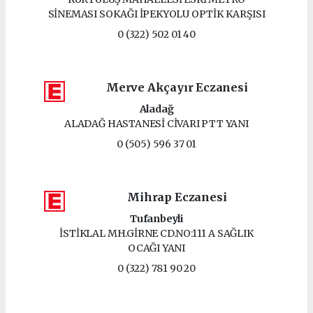
SİNEMASI SOKAĞI İPEKYOLU OPTİK KARŞISI
0 (322) 502 01 40
Merve Akçayır Eczanesi
Aladağ
ALADAĞ HASTANESİ CİVARI PTT YANI
0 (505) 596 37 01
Mihrap Eczanesi
Tufanbeyli
İSTİKLAL MH.GİRNE CD.NO:111 A SAĞLIK
OCAĞI YANI
0 (322) 781 90 20