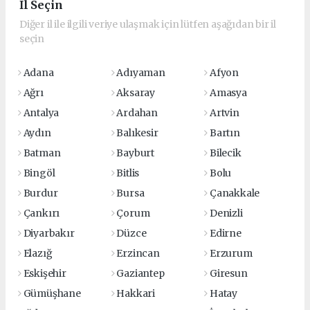
İl Seçin
Diğer il ile ilgili veriye ulaşmak için lütfen aşağıdan bir il
seçin
Adana
Adıyaman
Afyon
Ağrı
Aksaray
Amasya
Antalya
Ardahan
Artvin
Aydın
Balıkesir
Bartın
Batman
Bayburt
Bilecik
Bingöl
Bitlis
Bolu
Burdur
Bursa
Çanakkale
Çankırı
Çorum
Denizli
Diyarbakır
Düzce
Edirne
Elazığ
Erzincan
Erzurum
Eskişehir
Gaziantep
Giresun
Gümüşhane
Hakkari
Hatay