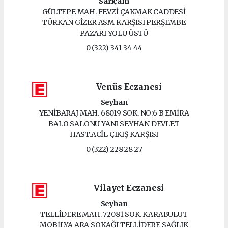
Sarıçam
GÜLTEPE MAH. FEVZİ ÇAKMAK CADDESİ
TÜRKAN GİZER ASM KARŞISI PERŞEMBE
PAZARI YOLU ÜSTÜ
0 (322) 341 34 44
Venüs Eczanesi
Seyhan
YENİBARAJ MAH. 68019 SOK. NO:6 B EMİRA
BALO SALONU YANI SEYHAN DEVLET
HAST.ACİL ÇIKIŞ KARŞISI
0 (322) 228 28 27
Vilayet Eczanesi
Seyhan
TELLİDERE MAH. 72081 SOK. KARABULUT
MOBİLYA ARA SOKAĞI TELLİDERE SAĞLIK