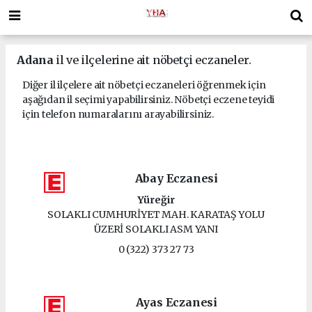
Adana
il ve ilçelerine ait nöbetçi eczaneler.
Diğer il ilçelere ait nöbetçi eczaneleri öğrenmek için
aşağıdan il seçimi yapabilirsiniz. Nöbetçi eczene teyidi
için telefon numaralarını arayabilirsiniz.
Abay Eczanesi
Yüreğir
SOLAKLI CUMHURİYET MAH. KARATAŞ YOLU
ÜZERİ SOLAKLI ASM YANI
0 (322) 373 27 73
Ayas Eczanesi