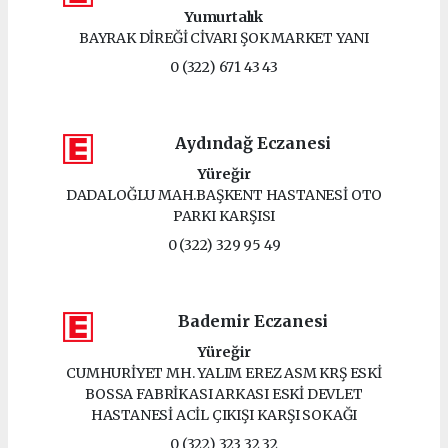
Yumurtalık
BAYRAK DİREĞİ CİVARI ŞOK MARKET YANI
0 (322) 671 43 43
Aydındağ Eczanesi
Yüreğir
DADALOĞLU MAH.BAŞKENT HASTANESİ OTO
PARKI KARŞISI
0 (322) 329 95 49
Bademir Eczanesi
Yüreğir
CUMHURİYET MH. YALIM EREZ ASM KRŞ ESKİ
BOSSA FABRİKASI ARKASI ESKİ DEVLET
HASTANESİ ACİL ÇIKIŞI KARŞI SOKAĞI
0 (322) 323 32 32