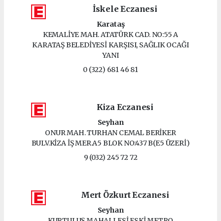
İskele Eczanesi
Karataş
KEMALİYE MAH. ATATÜRK CAD. NO:55 A
KARATAŞ BELEDİYESİ KARŞISI, SAĞLIK OCAĞI
YANI
0 (322) 681 46 81
Kiza Eczanesi
Seyhan
ONUR MAH. TURHAN CEMAL BERİKER
BULV.KİZA İŞ MER.A5 BLOK NO:437 B(E5 ÜZERİ)
9 (032) 245 72 72
Mert Özkurt Eczanesi
Seyhan
KURTULUŞ MAHALLESİ ESKİ METRO