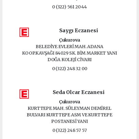
0 (322) 561 20 44
Saygı Eczanesi
Çukurova
BELEDİYE EVLERİ MAH. ADANA
KOOP.KAVŞAĞI 84029 SK. BİM MARKET YANI
DOĞA KOLEJİ CİVARI
0 (322) 248 32 00
Seda Olcar Eczanesi
Çukurova
KURTTEPE MAH. SÜLEYMAN DEMİREL
BULVARI KURTTEPE ASM VE KURTTEPE
POSTANESİ YANI
0 (322) 248 57 57