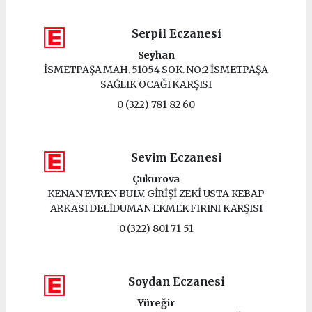
Serpil Eczanesi
Seyhan
İSMETPAŞA MAH. 51054 SOK. NO:2 İSMETPAŞA
SAĞLIK OCAĞI KARŞISI
0 (322) 781 82 60
Sevim Eczanesi
Çukurova
KENAN EVREN BULV. GİRİŞİ ZEKİ USTA KEBAP
ARKASI DELİDUMAN EKMEK FIRINI KARŞISI
0 (322) 801 71 51
Soydan Eczanesi
Yüreğir