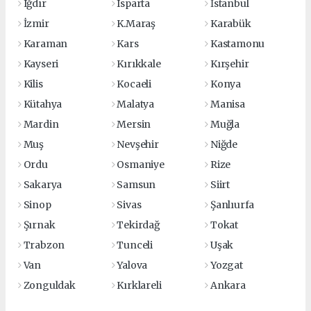
Iğdır
Isparta
İstanbul
İzmir
K.Maraş
Karabük
Karaman
Kars
Kastamonu
Kayseri
Kırıkkale
Kırşehir
Kilis
Kocaeli
Konya
Kütahya
Malatya
Manisa
Mardin
Mersin
Muğla
Muş
Nevşehir
Niğde
Ordu
Osmaniye
Rize
Sakarya
Samsun
Siirt
Sinop
Sivas
Şanlıurfa
Şırnak
Tekirdağ
Tokat
Trabzon
Tunceli
Uşak
Van
Yalova
Yozgat
Zonguldak
Kırklareli
Ankara