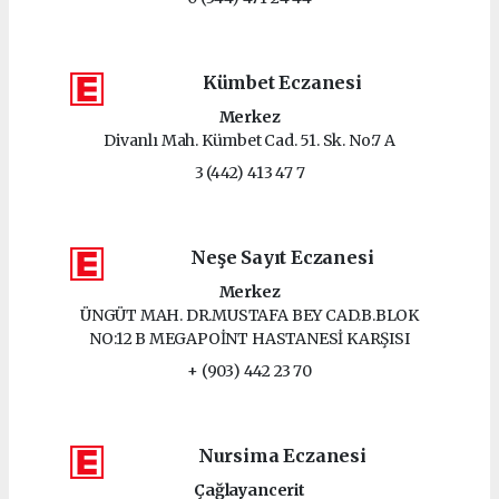
Kümbet Eczanesi
Merkez
Divanlı Mah. Kümbet Cad. 51. Sk. No:7 A
3 (442) 413 47 7
Neşe Sayıt Eczanesi
Merkez
ÜNGÜT MAH. DR.MUSTAFA BEY CAD.B.BLOK
NO:12 B MEGAPOİNT HASTANESİ KARŞISI
+ (903) 442 23 70
Nursima Eczanesi
Çağlayancerit