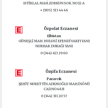
iSTİKLAL MAH.ZORKUN SOK. NO:12 A
+ (905) 513 44 46
Özpolat Eczanesi
Elbistan
GÜNEŞLİ MAH. HULUSİ EFENDİ VAKFI YANI
NURHAK DURAĞI YANI
0 (344) 413 29 60
Özşifa Eczanesi
Pazarcık
ŞEHİT NURETTİN ADEMOĞLU MAH.İNÖNÜ
CAD.NO:48 B
0 (344) 311 20 57