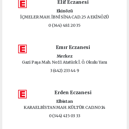
Elif Eczanesi
Ekinözü
İÇMELER MAH. İBNİ SİNA CAD. 25 A EKİNÖZÜ
0 (344) 481 20 35
Emır Eczanesi
Merkez
Gazi Paşa Mah. No:11 Atatürk İ. Ö. Okulu Yanı
3 (442) 233 44 9
Erden Eczanesi
Elbistan
KARAELBİSTAN MAH. KÜLTÜR CAD.NO:14
0 (344) 415 03 33