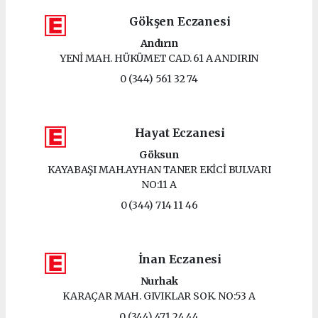
Gökşen Eczanesi
Andırın
YENİ MAH. HÜKÜMET CAD. 61 A ANDIRIN
0 (344) 561 32 74
Hayat Eczanesi
Göksun
KAYABAŞI MAH.AYHAN TANER EKİCİ BULVARI
NO:11 A
0 (344) 714 11 46
İnan Eczanesi
Nurhak
KARAÇAR MAH. GIVIKLAR SOK. NO:53 A
0 (344) 471 24 44