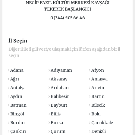
NECİP FAZIL KÜLTÜR MERKEZİ KAVŞAĞI
TEKEREK BAŞLANGICI
0 (344) 503 66 46
İl Seçin
Diğer il ile ilgili veriye ulaşmak için lütfen aşağıdan bir il
seçin
Adana
Adıyaman
Afyon
Ağrı
Aksaray
Amasya
Antalya
Ardahan
Artvin
Aydın
Balıkesir
Bartın
Batman
Bayburt
Bilecik
Bingöl
Bitlis
Bolu
Burdur
Bursa
Çanakkale
Çankırı
Çorum
Denizli