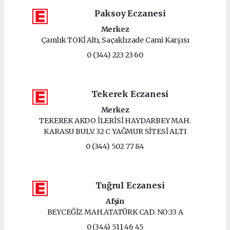
Paksoy Eczanesi
Merkez
Çamlık TOKİ Altı, Saçaklızade Cami Karşısı
0 (344) 223 23 60
Tekerek Eczanesi
Merkez
TEKEREK AKDO İLERİSİ HAYDARBEY MAH.
KARASU BULV. 32 C YAĞMUR SİTESİ ALTI
0 (344) 502 77 84
Tuğrul Eczanesi
Afşin
BEYCEĞİZ MAH.ATATÜRK CAD. NO:33 A
0 (344) 511 46 45