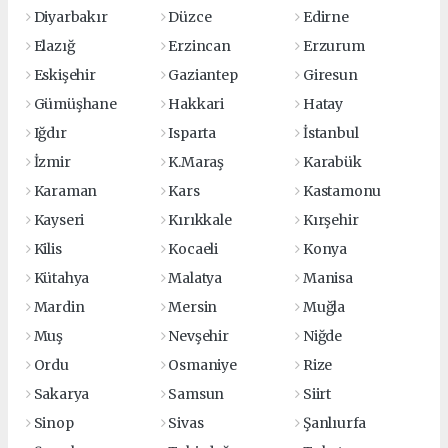
Diyarbakır
Düzce
Edirne
Elazığ
Erzincan
Erzurum
Eskişehir
Gaziantep
Giresun
Gümüşhane
Hakkari
Hatay
Iğdır
Isparta
İstanbul
İzmir
K.Maraş
Karabük
Karaman
Kars
Kastamonu
Kayseri
Kırıkkale
Kırşehir
Kilis
Kocaeli
Konya
Kütahya
Malatya
Manisa
Mardin
Mersin
Muğla
Muş
Nevşehir
Niğde
Ordu
Osmaniye
Rize
Sakarya
Samsun
Siirt
Sinop
Sivas
Şanlıurfa