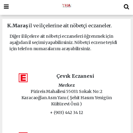
K.Maraş
il ve ilçelerine ait nöbetçi eczaneler.
Diğer il ilçelere ait nöbetçi eczaneleri öğrenmek için
aşağıdan il seçimi yapabilirsiniz. Nöbetçi eczene teyidi
için telefon numaralarını arayabilirsiniz.
Çevık Eczanesi
Merkez
Pirireis Mahallesi 55033. Sokak No: 2
Karacaoğlan Asm Yanı ( Şehit Hasım Yenigün
Kültürevi Önü )
+ (903) 442 34 12