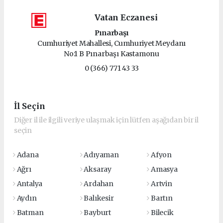
Vatan Eczanesi
Pınarbaşı
Cumhuriyet Mahallesi, Cumhuriyet Meydanı
No:1 B Pınarbaşı Kastamonu
0 (366) 771 43 33
İl Seçin
Diğer il ile ilgili veriye ulaşmak için lütfen aşağıdan bir il
seçin
Adana
Adıyaman
Afyon
Ağrı
Aksaray
Amasya
Antalya
Ardahan
Artvin
Aydın
Balıkesir
Bartın
Batman
Bayburt
Bilecik