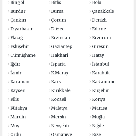
Bingöl
Bitlis
Bolu
Burdur
Bursa
Çanakkale
Çankırı
Çorum
Denizli
Diyarbakır
Düzce
Edirne
Elazığ
Erzincan
Erzurum
Eskişehir
Gaziantep
Giresun
Gümüşhane
Hakkari
Hatay
Iğdır
Isparta
İstanbul
İzmir
K.Maraş
Karabük
Karaman
Kars
Kastamonu
Kayseri
Kırıkkale
Kırşehir
Kilis
Kocaeli
Konya
Kütahya
Malatya
Manisa
Mardin
Mersin
Muğla
Muş
Nevşehir
Niğde
Ordu
Osmaniye
Rize