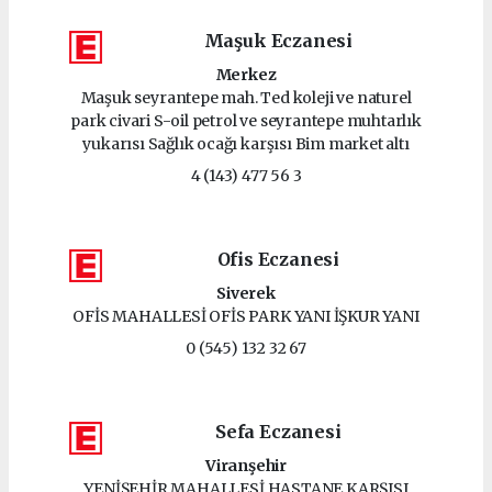
Maşuk Eczanesi
Merkez
Maşuk seyrantepe mah. Ted koleji ve naturel
park civari S-oil petrol ve seyrantepe muhtarlık
yukarısı Sağlık ocağı karşısı Bim market altı
4 (143) 477 56 3
Ofis Eczanesi
Siverek
OFİS MAHALLESİ OFİS PARK YANI İŞKUR YANI
0 (545) 132 32 67
Sefa Eczanesi
Viranşehir
YENİŞEHİR MAHALLESİ HASTANE KARŞISI