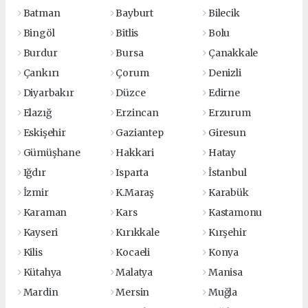
Batman
Bayburt
Bilecik
Bingöl
Bitlis
Bolu
Burdur
Bursa
Çanakkale
Çankırı
Çorum
Denizli
Diyarbakır
Düzce
Edirne
Elazığ
Erzincan
Erzurum
Eskişehir
Gaziantep
Giresun
Gümüşhane
Hakkari
Hatay
Iğdır
Isparta
İstanbul
İzmir
K.Maraş
Karabük
Karaman
Kars
Kastamonu
Kayseri
Kırıkkale
Kırşehir
Kilis
Kocaeli
Konya
Kütahya
Malatya
Manisa
Mardin
Mersin
Muğla