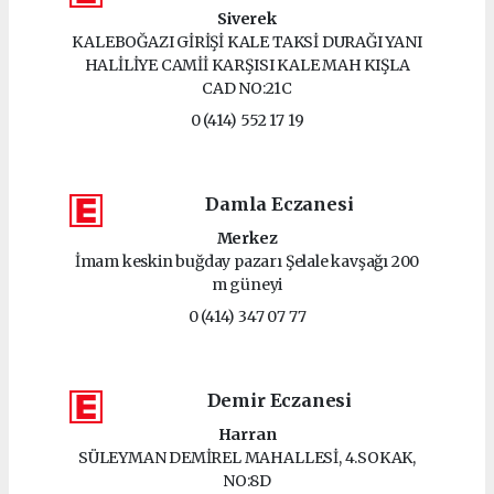
Siverek
KALEBOĞAZI GİRİŞİ KALE TAKSİ DURAĞI YANI
HALİLİYE CAMİİ KARŞISI KALE MAH KIŞLA
CAD NO:21C
0 (414) 552 17 19
Damla Eczanesi
Merkez
İmam keskin buğday pazarı Şelale kavşağı 200
m güneyi
0 (414) 347 07 77
Demir Eczanesi
Harran
SÜLEYMAN DEMİREL MAHALLESİ, 4.SOKAK,
NO:8D