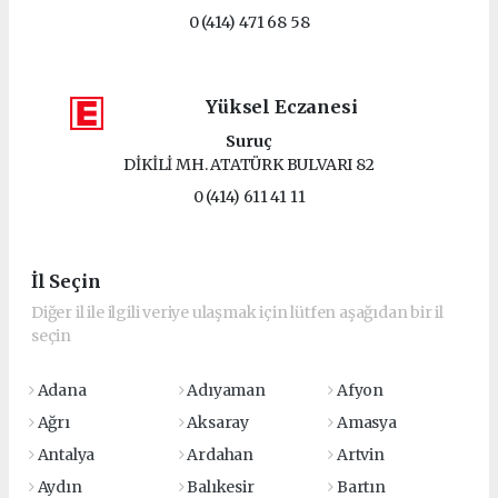
0 (414) 471 68 58
Yüksel Eczanesi
Suruç
DİKİLİ MH. ATATÜRK BULVARI 82
0 (414) 611 41 11
İl Seçin
Diğer il ile ilgili veriye ulaşmak için lütfen aşağıdan bir il
seçin
Adana
Adıyaman
Afyon
Ağrı
Aksaray
Amasya
Antalya
Ardahan
Artvin
Aydın
Balıkesir
Bartın