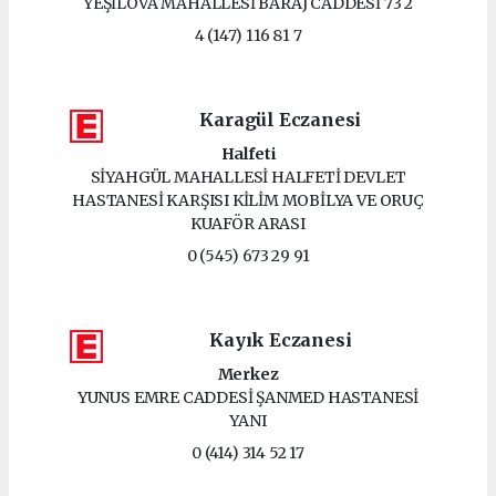
YEŞİLOVA MAHALLESİ BARAJ CADDESİ 73 2
4 (147) 116 81 7
Karagül Eczanesi
Halfeti
SİYAHGÜL MAHALLESİ HALFETİ DEVLET
HASTANESİ KARŞISI KİLİM MOBİLYA VE ORUÇ
KUAFÖR ARASI
0 (545) 673 29 91
Kayık Eczanesi
Merkez
YUNUS EMRE CADDESİ ŞANMED HASTANESİ
YANI
0 (414) 314 52 17