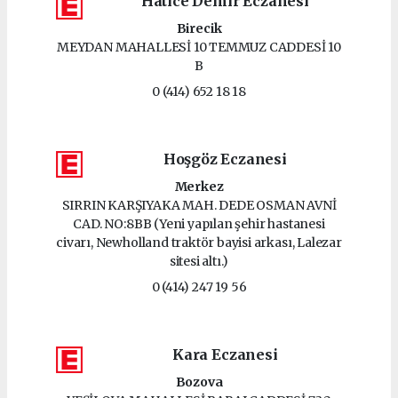
Hatice Demir Eczanesi
Birecik
MEYDAN MAHALLESİ 10 TEMMUZ CADDESİ 10
B
0 (414) 652 18 18
Hoşgöz Eczanesi
Merkez
SIRRIN KARŞIYAKA MAH. DEDE OSMAN AVNİ
CAD. NO:8BB (Yeni yapılan şehir hastanesi
civarı, Newholland traktör bayisi arkası, Lalezar
sitesi altı.)
0 (414) 247 19 56
Kara Eczanesi
Bozova