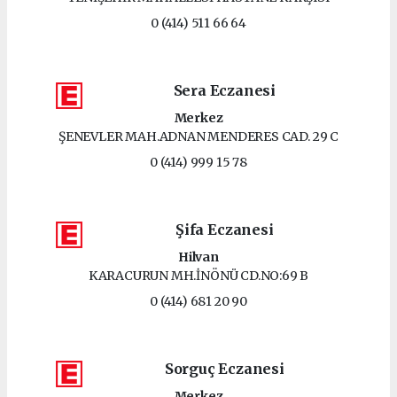
0 (414) 511 66 64
Sera Eczanesi
Merkez
ŞENEVLER MAH.ADNAN MENDERES CAD. 29 C
0 (414) 999 15 78
Şifa Eczanesi
Hilvan
KARACURUN MH.İNÖNÜ CD.NO:69 B
0 (414) 681 20 90
Sorguç Eczanesi
Merkez