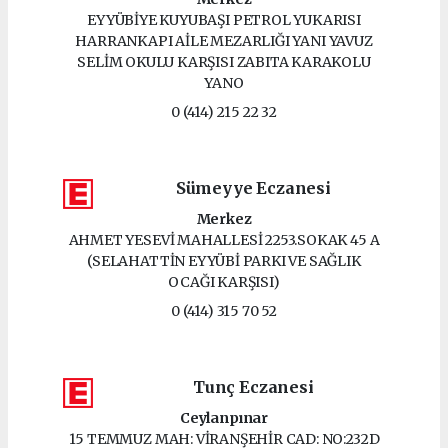
EYYÜBİYE KUYUBAŞI PETROL YUKARISI
HARRANKAPI AİLE MEZARLIĞI YANI YAVUZ
SELİM OKULU KARŞISI ZABITA KARAKOLU
YANO
0 (414) 215 22 32
Sümeyye Eczanesi
Merkez
AHMET YESEVİ MAHALLESİ 2253.SOKAK 45 A
(SELAHATTİN EYYÜBİ PARKI VE SAĞLIK
OCAĞI KARŞISI)
0 (414) 315 70 52
Tunç Eczanesi
Ceylanpınar
15 TEMMUZ MAH: VİRANŞEHİR CAD: NO:232D