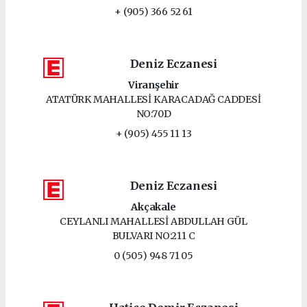
+ (905) 366 52 61
Deniz Eczanesi
Viranşehir
ATATÜRK MAHALLESİ KARACADAĞ CADDESİ
NO:70D
+ (905) 455 11 13
Deniz Eczanesi
Akçakale
CEYLANLI MAHALLESİ ABDULLAH GÜL
BULVARI NO:211 C
0 (505) 948 71 05