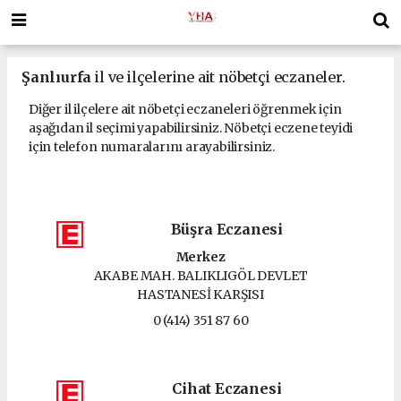
Şanlıurfa
il ve ilçelerine ait nöbetçi eczaneler.
Diğer il ilçelere ait nöbetçi eczaneleri öğrenmek için
aşağıdan il seçimi yapabilirsiniz. Nöbetçi eczene teyidi
için telefon numaralarını arayabilirsiniz.
Büşra Eczanesi
Merkez
AKABE MAH. BALIKLIGÖL DEVLET
HASTANESİ KARŞISI
0 (414) 351 87 60
Cihat Eczanesi