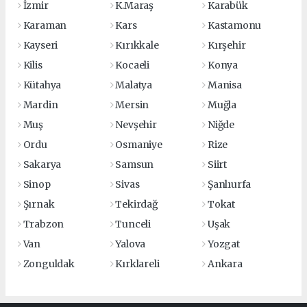
İzmir
K.Maraş
Karabük
Karaman
Kars
Kastamonu
Kayseri
Kırıkkale
Kırşehir
Kilis
Kocaeli
Konya
Kütahya
Malatya
Manisa
Mardin
Mersin
Muğla
Muş
Nevşehir
Niğde
Ordu
Osmaniye
Rize
Sakarya
Samsun
Siirt
Sinop
Sivas
Şanlıurfa
Şırnak
Tekirdağ
Tokat
Trabzon
Tunceli
Uşak
Van
Yalova
Yozgat
Zonguldak
Kırklareli
Ankara