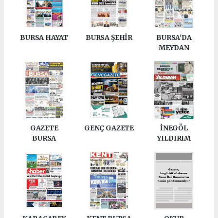
BURSA HAYAT
BURSA ŞEHİR
BURSA'DA
MEYDAN
GAZETE
GENÇ GAZETE
İNEGÖL
BURSA
YILDIRIM