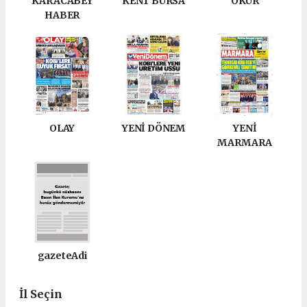
KARACABEY
KENT BURSA
OKUR
HABER
OLAY
YENİ DÖNEM
YENİ
MARMARA
gazeteAdi
İl Seçin