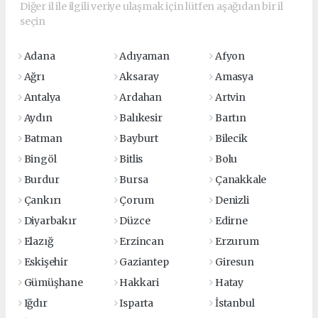
Diğer il ile ilgili veriye ulaşmak için lütfen aşağıdan bir il
seçin
Adana
Adıyaman
Afyon
Ağrı
Aksaray
Amasya
Antalya
Ardahan
Artvin
Aydın
Balıkesir
Bartın
Batman
Bayburt
Bilecik
Bingöl
Bitlis
Bolu
Burdur
Bursa
Çanakkale
Çankırı
Çorum
Denizli
Diyarbakır
Düzce
Edirne
Elazığ
Erzincan
Erzurum
Eskişehir
Gaziantep
Giresun
Gümüşhane
Hakkari
Hatay
Iğdır
Isparta
İstanbul