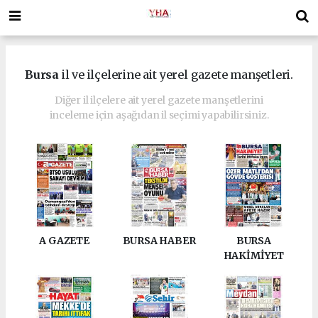
Bursa
il ve ilçelerine ait yerel gazete manşetleri.
Diğer il ilçelere ait yerel gazete manşetlerini
inceleme için aşağıdan il seçimi yapabilirsiniz.
A GAZETE
BURSA HABER
BURSA
HAKİMİYET