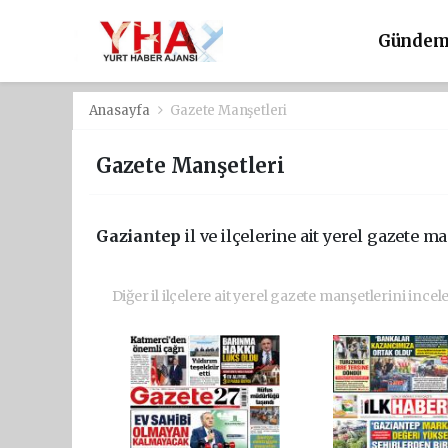
Günde
Anasayfa
Gazete Manşetleri
Gazete Manşetleri
Gaziantep
il ve ilçelerine ait yerel gazete ma
Diğer il ilçelere ait yerel gazete manşetlerini incel