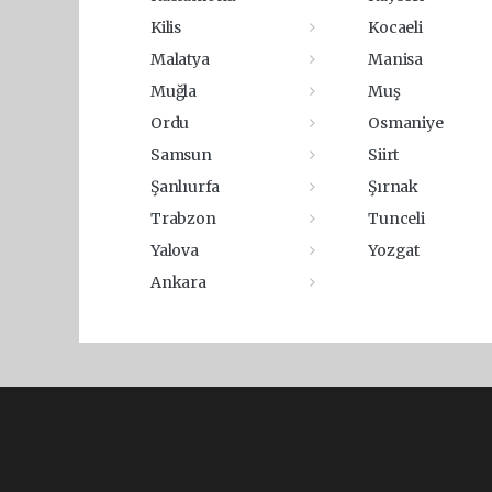
Kilis
Kocaeli
Malatya
Manisa
Muğla
Muş
Ordu
Osmaniye
Samsun
Siirt
Şanlıurfa
Şırnak
Trabzon
Tunceli
Yalova
Yozgat
Ankara