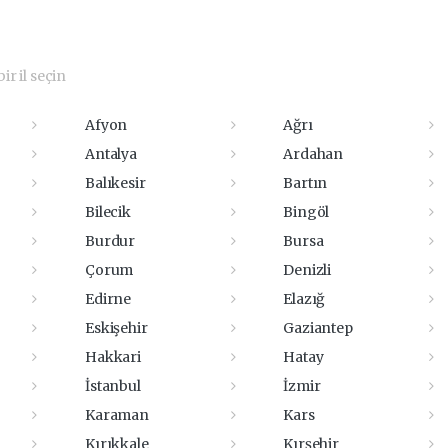
ir il seçin
Afyon
Ağrı
Antalya
Ardahan
Balıkesir
Bartın
Bilecik
Bingöl
Burdur
Bursa
Çorum
Denizli
Edirne
Elazığ
Eskişehir
Gaziantep
Hakkari
Hatay
İstanbul
İzmir
Karaman
Kars
Kırıkkale
Kırşehir