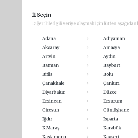
İl Seçin
Diğer il ile ilgili veriye ulaşmak için lütfen aşağıdan b
Adana
Adıyaman
Aksaray
Amasya
Artvin
Aydın
Batman
Bayburt
Bitlis
Bolu
Çanakkale
Çankırı
Diyarbakır
Düzce
Erzincan
Erzurum
Giresun
Gümüşhane
Iğdır
Isparta
K.Maraş
Karabük
Kastamonu
Kayseri