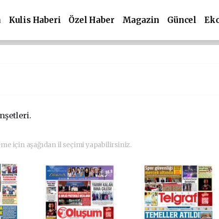
m
Kulis Haberi
Özel Haber
Magazin
Güncel
Ek
nşetleri.
eme için aşağıdan il seçimi yapabilirsiniz.