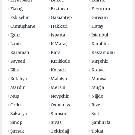
Diyarbakır
Düzce
Edirne
Elazığ
Erzincan
Erzurum
Eskişehir
Gaziantep
Giresun
Gümüşhane
Hakkari
Hatay
Iğdır
Isparta
İstanbul
İzmir
K.Maraş
Karabük
Karaman
Kars
Kastamonu
Kayseri
Kırıkkale
Kırşehir
Kilis
Kocaeli
Konya
Kütahya
Malatya
Manisa
Mardin
Mersin
Muğla
Muş
Nevşehir
Niğde
Ordu
Osmaniye
Rize
Sakarya
Samsun
Siirt
Sinop
Sivas
Şanlıurfa
Şırnak
Tekirdağ
Tokat