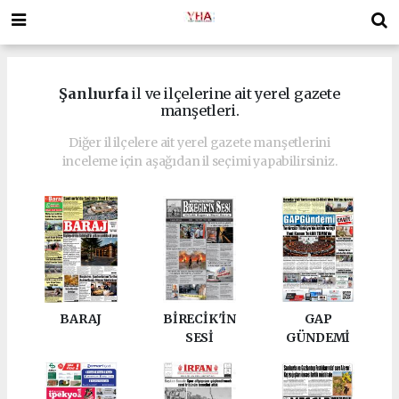
Şanlıurfa
il ve ilçelerine ait yerel gazete
manşetleri.
Diğer il ilçelere ait yerel gazete manşetlerini
inceleme için aşağıdan il seçimi yapabilirsiniz.
BARAJ
BİRECİK'İN
GAP
SESİ
GÜNDEMİ