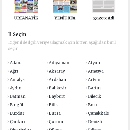
URFANATİK
YENİURFA
gazeteAdi
İl Seçin
Diğer il ile ilgili veriye ulaşmak için lütfen aşağıdan bir il
seçin
Adana
Adıyaman
Afyon
Ağrı
Aksaray
Amasya
Antalya
Ardahan
Artvin
Aydın
Balıkesir
Bartın
Batman
Bayburt
Bilecik
Bingöl
Bitlis
Bolu
Burdur
Bursa
Çanakkale
Çankırı
Çorum
Denizli