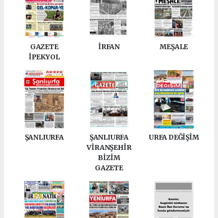
GAZETE
İRFAN
MEŞALE
İPEKYOL
ŞANLIURFA
ŞANLIURFA
URFA DEĞİŞİM
VİRANŞEHİR
BİZİM
GAZETE