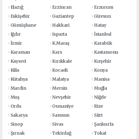
Elazığ
Erzincan
Erzurum
Eskişehir
Gaziantep
Giresun
Gümüşhane
Hakkari
Hatay
Iğdır
Isparta
İstanbul
İzmir
K.Maraş
Karabük
Karaman
Kars
Kastamonu
Kayseri
Kırıkkale
Kırşehir
Kilis
Kocaeli
Konya
Kütahya
Malatya
Manisa
Mardin
Mersin
Muğla
Muş
Nevşehir
Niğde
Ordu
Osmaniye
Rize
Sakarya
Samsun
Siirt
Sinop
Sivas
Şanlıurfa
Şırnak
Tekirdağ
Tokat