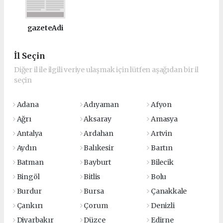
gazeteAdi
İl Seçin
Diğer il ile ilgili veriye ulaşmak için lütfen aşağıdan bir il
seçin
Adana
Adıyaman
Afyon
Ağrı
Aksaray
Amasya
Antalya
Ardahan
Artvin
Aydın
Balıkesir
Bartın
Batman
Bayburt
Bilecik
Bingöl
Bitlis
Bolu
Burdur
Bursa
Çanakkale
Çankırı
Çorum
Denizli
Diyarbakır
Düzce
Edirne