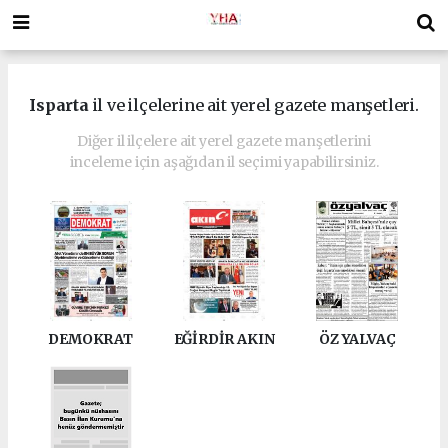
Isparta
il ve ilçelerine ait yerel gazete manşetleri.
Diğer il ilçelere ait yerel gazete manşetlerini
inceleme için aşağıdan il seçimi yapabilirsiniz.
DEMOKRAT
EĞİRDİR AKIN
ÖZ YALVAÇ