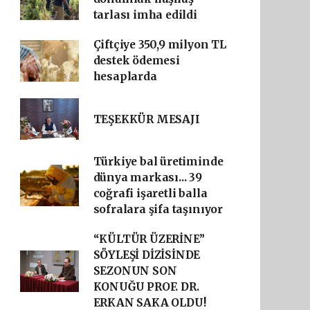
tarlası imha edildi
Çiftçiye 350,9 milyon TL
destek ödemesi
hesaplarda
TEŞEKKÜR MESAJI
Türkiye bal üretiminde
dünya markası... 39
coğrafi işaretli balla
sofralara şifa taşınıyor
“KÜLTÜR ÜZERİNE”
SÖYLEŞİ DİZİSİNDE
SEZONUN SON
KONUĞU PROF. DR.
ERKAN SAKA OLDU!