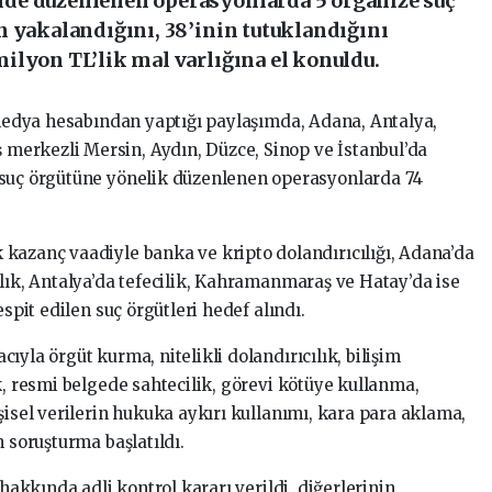
de düzenlenen operasyonlarda 5 organize suç
n yakalandığını, 38’inin tutuklandığını
ilyon TL’lik mal varlığına el konuldu.
l medya hesabından yaptığı paylaşımda, Adana, Antalya,
erkezli Mersin, Aydın, Düzce, Sinop ve İstanbul’da
 suç örgütüne yönelik düzenlenen operasyonlarda 74
kazanç vaadiyle banka ve kripto dolandırıcılığı, Adana’da
ılık, Antalya’da tefecilik, Kahramanmaraş ve Hatay’da ise
espit edilen suç örgütleri hedef alındı.
ıyla örgüt kurma, nitelikli dolandırıcılık, bilişim
k, resmi belgede sahtecilik, görevi kötüye kullanma,
şisel verilerin hukuka aykırı kullanımı, kara para aklama,
n soruşturma başlatıldı.
 hakkında adli kontrol kararı verildi, diğerlerinin