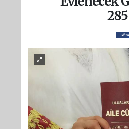
Evlenecek G
285
Günc