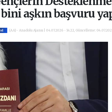
ençlerin Desteklenmes
 bini aşkın başvuru yap
(AA) - Anadolu Ajansı | 04.07.2026 - 14:22, Güncelleme: 04.07.2026
el