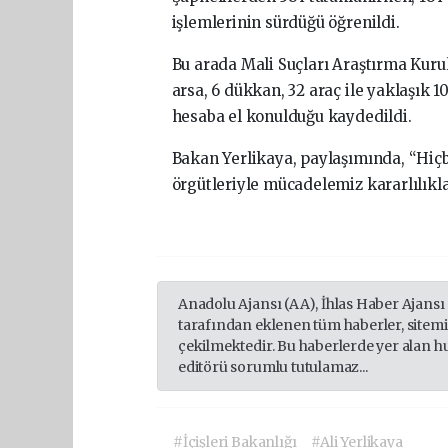
işlemlerinin sürdüğü öğrenildi.
Bu arada Mali Suçları Araştırma Kurul
arsa, 6 dükkan, 32 araç ile yaklaşık 
hesaba el konulduğu kaydedildi.
Bakan Yerlikaya, paylaşımında, “Hiçb
örgütleriyle mücadelemiz kararlılıkl
Anadolu Ajansı (AA), İhlas Haber Ajansı
tarafından eklenen tüm haberler, sitem
çekilmektedir. Bu haberlerde yer alan h
editörü sorumlu tutulamaz...
#İçişleri Bakanlığı
#Ali Yerlikaya