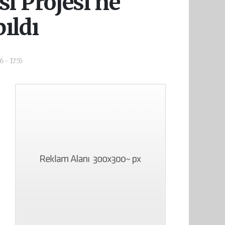
i Projesi'ne
ıldı
 - 17:55