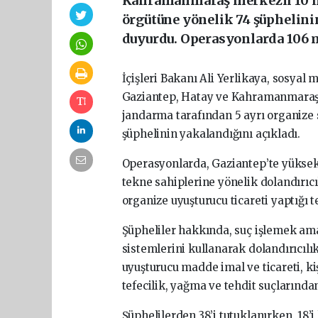
Kahramanmaraş merkezli 10 il
örgütüne yönelik 74 şüphelini
duyurdu. Operasyonlarda 106 m
İçişleri Bakanı Ali Yerlikaya, sosya
Gaziantep, Hatay ve Kahramanmaraş m
jandarma tarafından 5 ayrı organize
şüphelinin yakalandığını açıkladı.
Operasyonlarda, Gaziantep’te yüksek 
tekne sahiplerine yönelik dolandırıc
organize uyuşturucu ticareti yaptığı t
Şüpheliler hakkında, suç işlemek amac
sistemlerini kullanarak dolandırıcılı
uyuşturucu madde imal ve ticareti, ki
tefecilik, yağma ve tehdit suçlarında
Şüphelilerden 38’i tutuklanırken, 18’i