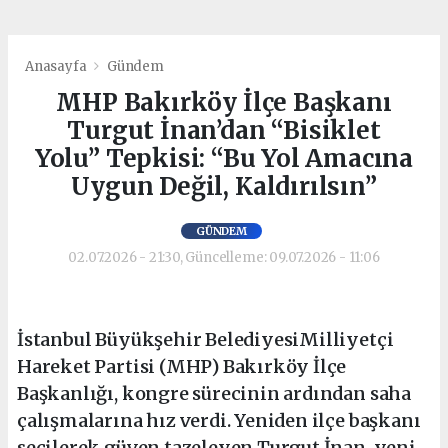
Anasayfa
Gündem
MHP Bakırköy İlçe Başkanı
Turgut İnan’dan “Bisiklet
Yolu” Tepkisi: “Bu Yol Amacına
Uygun Değil, Kaldırılsın”
GÜNDEM
02.07.2026 - 21:30, Güncelleme: 09.07.2026 - 11:06
İstanbul Büyükşehir BelediyesiMilliyetçi
Hareket Partisi (MHP) Bakırköy İlçe
Başkanlığı, kongre sürecinin ardından saha
çalışmalarına hız verdi. Yeniden ilçe başkanı
seçilerek güven tazeleyen Turgut İnan, yeni