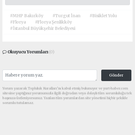
#MHP Bakırköy
#Turgut İnan
#Bisiklet Yolu
#Florya
#Florya Şenlikköy
#İstanbul Büyükşehir Belediyesi
Okuyucu Yorumları
(0)
Gönder
Yorum yazarak Topluluk Kuralları’nı kabul etmiş bulunuyor ve yurt-haber.com
sitesine yaptığınız yorumunuzla ilgili doğrudan veya dolaylı tüm sorumluluğu tek
başınıza üstleniyorsunuz. Yazılan tüm yorumlardan site yönetimi hiçbir şekilde
sorumlu tutulamaz.