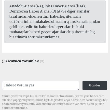
Anadolu Ajansı (AA), İhlas Haber Ajansı (İHA),
Demirören Haber Ajansı (DHA) ve diğer ajanslar
tarafından eklenen tüm haberler, sitemizin
editörlerinin müdahalesi olmadan ajans kanallarından
çekilmektedir. Bu haberlerde yer alan hukuki
muhataplar haberi geçen ajanslar olup sitemizin hiç
bir editörü sorumlu tutulamaz...
Okuyucu Yorumları
(0)
Gönder
Yorum yazarak Topluluk Kuralları’nı kabul etmiş bulunuyor ve yurt-haber.com
sitesine yaptığınız yorumunuzla ilgili doğrudan veya dolaylı tüm sorumluluğu tek
başınıza üstleniyorsunuz. Yazılan tüm yorumlardan site yönetimi hiçbir şekilde
sorumlu tutulamaz.