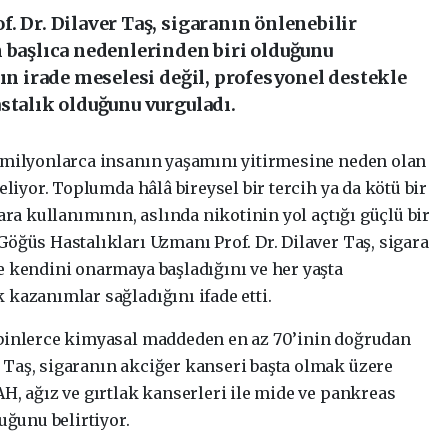
. Dr. Dilaver Taş, sigaranın önlenebilir
n başlıca nedenlerinden biri olduğunu
nın irade meselesi değil, profesyonel destekle
stalık olduğunu vurguladı.
 milyonlarca insanın yaşamını yitirmesine neden olan
eliyor. Toplumda hâlâ bireysel bir tercih ya da kötü bir
ara kullanımının, aslında nikotinin yol açtığı güçlü bir
öğüs Hastalıkları Uzmanı Prof. Dr. Dilaver Taş, sigara
e kendini onarmaya başladığını ve her yaşta
kazanımlar sağladığını ifade etti.
 binlerce kimyasal maddeden en az 70’inin doğrudan
Taş, sigaranın akciğer kanseri başta olmak üzere
H, ağız ve gırtlak kanserleri ile mide ve pankreas
uğunu belirtiyor.