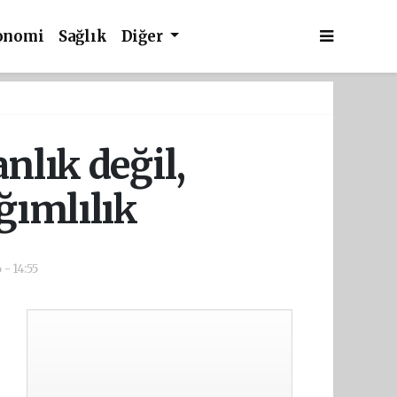
onomi
Sağlık
Diğer
anlık değil,
ğımlılık
- 14:55