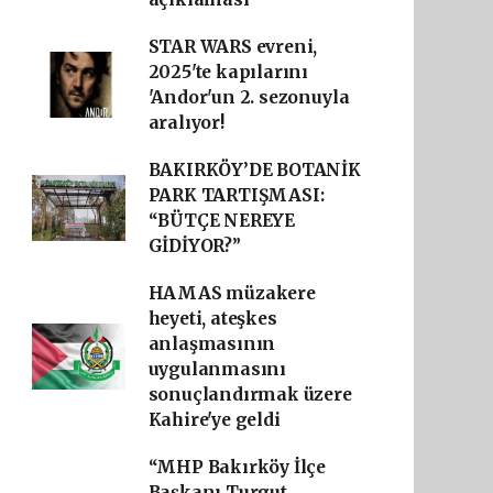
STAR WARS evreni,
2025'te kapılarını
'Andor'un 2. sezonuyla
aralıyor!
BAKIRKÖY’DE BOTANİK
PARK TARTIŞMASI:
“BÜTÇE NEREYE
GİDİYOR?”
HAMAS müzakere
heyeti, ateşkes
anlaşmasının
uygulanmasını
sonuçlandırmak üzere
Kahire'ye geldi
“MHP Bakırköy İlçe
Başkanı Turgut