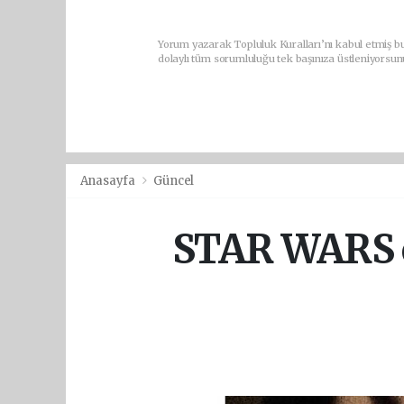
Yorum yazarak Topluluk Kuralları’nı kabul etmiş bu
dolaylı tüm sorumluluğu tek başınıza üstleniyorsun
Anasayfa
Güncel
STAR WARS ev