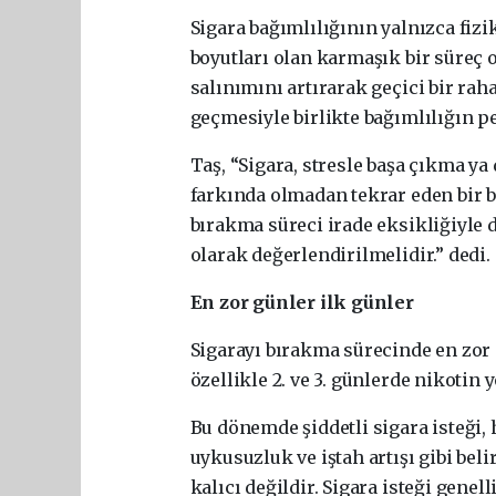
Sigara bağımlılığının yalnızca fizi
boyutları olan karmaşık bir süreç
salınımını artırarak geçici bir rah
geçmesiyle birlikte bağımlılığın pek
Taş, “Sigara, stresle başa çıkma ya 
farkında olmadan tekrar eden bir 
bırakma süreci irade eksikliğiyle d
olarak değerlendirilmelidir.” dedi.
En zor günler ilk günler
Sigarayı bırakma sürecinde en zor 
özellikle 2. ve 3. günlerde nikotin 
Bu dönemde şiddetli sigara isteği, h
uykusuzluk ve iştah artışı gibi beli
kalıcı değildir. Sigara isteği genel