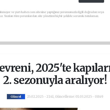
lunuyor ve yurt-haber.com sitesine yaptığınız yorumunuzla ilgili doğrudan veya
uz. Yazılan tüm yorumlardan site yönetimi hiçbir şekilde sorumlu tutulamaz.
reni, 2025'te kapılar
2. sezonuyla aralıyor!
25.02.2025 - 21:41, Güncelleme: 01.03.2025 - 08:49
Güncel