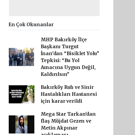
En Çok Okunanlar
MHP Bakırköy İlçe
Başkanı Turgut
İnan’dan “Bisiklet Yolu”
Tepkisi: “Bu Yol
Amacına Uygun Değil,
Kaldırılsın”
Bakırköy Ruh ve Sinir
Hastalıkları Hastanesi
için karar verildi
Mega Star Tarkan'dan
flaş Müjdat Gezen ve
Metin Akpınar
açıklaması