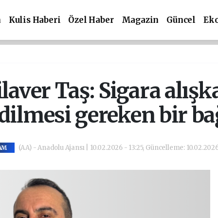
m
Kulis Haberi
Özel Haber
Magazin
Güncel
Ek
ilaver Taş: Sigara alışk
edilmesi gereken bir ba
(AA) - Anadolu Ajansı | 10.02.2026 - 13:25, Güncelleme: 10.02.2026 
AM