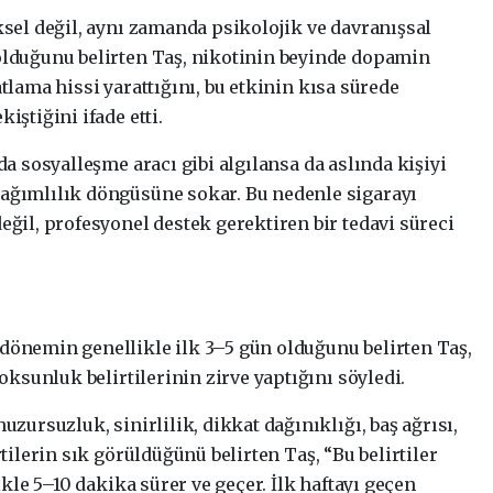
ksel değil, aynı zamanda psikolojik ve davranışsal
 olduğunu belirten Taş, nikotinin beyinde dopamin
atlama hissi yarattığını, bu etkinin kısa sürede
iştiğini ifade etti.
da sosyalleşme aracı gibi algılansa da aslında kişiyi
bağımlılık döngüsüne sokar. Bu nedenle sigarayı
eğil, profesyonel destek gerektiren bir tedavi süreci
dönemin genellikle ilk 3–5 gün olduğunu belirten Taş,
yoksunluk belirtilerinin zirve yaptığını söyledi.
uzursuzluk, sinirlilik, dikkat dağınıklığı, baş ağrısı,
rtilerin sık görüldüğünü belirten Taş, “Bu belirtiler
likle 5–10 dakika sürer ve geçer. İlk haftayı geçen