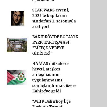
STAR WARS evreni,
2025'te kapılarını
'Andor'un 2. sezonuyla
aralıyor!
BAKIRKÖY’DE BOTANİK
PARK TARTIŞMASI:
“BÜTÇE NEREYE
GİDİYOR?”
HAMAS müzakere
heyeti, ateşkes
anlaşmasının
uygulanmasını
sonuçlandırmak üzere
Kahire'ye geldi
“MHP Bakırköy İlçe
Başkanı Turgut