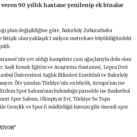
 veren 90 yıllık hastane yenilenip ek binalar
tığı plan değişikliğine göre, Bakırköy Zuhuratbaba
ine bitişik olan yaklaşık 1 milyon metrekare büyüklüğündeki
pıldı.
astanesi’nin yer aldığı kampüste çam ağaçlarıyla dolu olan
Dr. Sadi Konuk Eğitim ve Araştırma Hastanesi, Lepra Deri
tanbul Üniversitesi Sağlık Bilimleri Enstitüsü ve Bakırköy
nuyor. Öte yandan Türkiye’nin en büyük, Avrupa’nın ise
 Erdem Spor Salonu’nun bulunduğu parselde ise Basketbol
ert Spor Salonu, Olimpiyat Evi, Türkiye Su Topu
e Gençlik ve Spor il müdürlüğü havuzu gibi önemli spor
MİYOR”