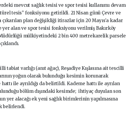
rdeki mevcut sağlık tesisi ve spor tesisi kullanımı devam
türel tesis” fonksiyonu getirildi. 21 Nisan günü Çevre ve
 çıkarılan plan değişikliği itirazlar için 20 Mayıs’a kadar
 yer alan ve spor tesisi fonksiyonu verilmiş Bakırköy
 Müdürlüğü mülkiyetindeki 2 bin 400 metrekarelik parsele
 açıklandı.
İ
li tabiat varlığı (anıt ağaç), Reşadiye Kışlasına ait tescilli
ıklarının yoğun olarak bulunduğu kesimin korunarak
tı ile ayrıldığı da belirtildi. Kademe hattı ile ayrılan
 bulunduğu bölüm dışındaki kesimde; ihtiyaç duyulan son
nın yer alacağı ek yeni sağlık birimlerinin yapılmasına
 belirlendi.