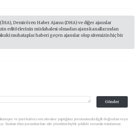
 (İHA), Demirören Haber Ajansı (DHA) ve diğer ajanslar
izin editörlerinin müdahalesi olmadan ajans kanallarından
ukuki muhataplar haberi geçen ajanslar olup sitemizin hiç bir
Gönder
lunuyor ve yurt-haber.com sitesine yaptığınız yorumunuzla ilgili doğrudan veya
uz. Yazılan tüm yorumlardan site yönetimi hiçbir şekilde sorumlu tutulamaz.