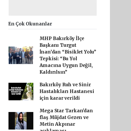
En Çok Okunanlar
MHP Bakırköy İlçe
Başkanı Turgut
İnan’dan “Bisiklet Yolu”
Tepkisi: “Bu Yol
Amacına Uygun Değil,
Kaldırılsın”
Bakırköy Ruh ve Sinir
Hastalıkları Hastanesi
için karar verildi
Mega Star Tarkan'dan
flaş Müjdat Gezen ve
Metin Akpınar
açıklaması