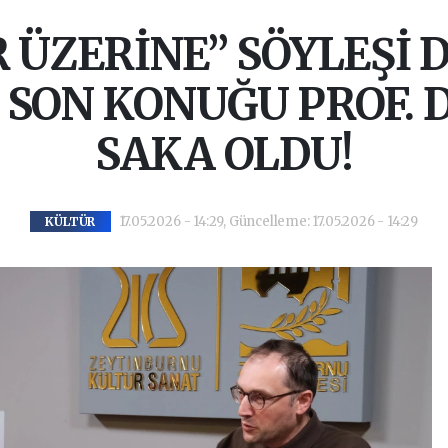
 ÜZERİNE” SÖYLEŞİ D
SON KONUĞU PROF. 
SAKA OLDU!
17.05.2026 - 14:29, Güncelleme: 17.05.2026 - 14:29
KÜLTÜR