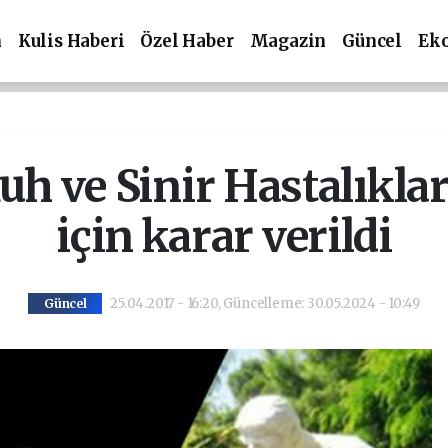
m
Kulis Haberi
Özel Haber
Magazin
Güncel
Ek
h ve Sinir Hastalıkla
için karar verildi
25.04.2017 - 16:20, Güncelleme: 30.05.2024 - 10:49
Güncel