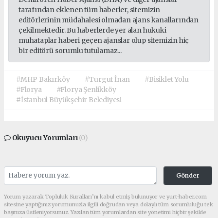
tarafından eklenen tüm haberler, sitemizin
editörlerinin müdahalesi olmadan ajans kanallarından
çekilmektedir. Bu haberlerde yer alan hukuki
muhataplar haberi geçen ajanslar olup sitemizin hiç
bir editörü sorumlu tutulamaz...
#MHP Bakırköy
#Turgut İnan
#Bisiklet Yolu
#Florya
#Florya Şenlikköy
#İstanbul Büyükşehir Belediyesi
Okuyucu Yorumları
(0)
Gönder
Yorum yazarak Topluluk Kuralları’nı kabul etmiş bulunuyor ve yurt-haber.com
sitesine yaptığınız yorumunuzla ilgili doğrudan veya dolaylı tüm sorumluluğu tek
başınıza üstleniyorsunuz. Yazılan tüm yorumlardan site yönetimi hiçbir şekilde