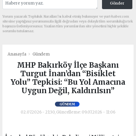
Gönder
Yorum yazarak Topluluk Kuralları’nı kabul etmiş bulunuyor ve yurt-haber.com
sitesine yaptığınız yorumunuzla ilgili doğrudan veya dolaylı tüm sorumluluğu tek
başınıza üstleniyorsunuz. Yazılan tüm yorumlardan site yönetimi hiçbir şekilde
sorumlu tutulamaz.
Anasayfa
Gündem
MHP Bakırköy İlçe Başkanı
Turgut İnan’dan “Bisiklet
Yolu” Tepkisi: “Bu Yol Amacına
Uygun Değil, Kaldırılsın”
GÜNDEM
02.07.2026 - 21:30, Güncelleme: 09.07.2026 - 11:06