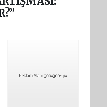
ARTIŞMASI:
R?”