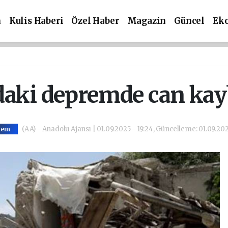
m
Kulis Haberi
Özel Haber
Magazin
Güncel
Ek
aki depremde can kayb
(AA) - Anadolu Ajansı | 01.09.2025 - 19:24, Güncelleme: 01.09.2025
dem