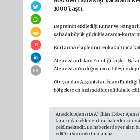
800'den fazla kişi yaralanırk
1000'i aştı.
Depremin etkilediği Kunar ve Nangarha
sahada büyük güçlükle arama-kurtarma 
Kurtarma ekiplerinin enkaz altında kal
Afganistan İslam Emirliği İçişleri Bak
Afganistan'ın doğusunu etkileyen deprem
Öte yandan Afganistan İslam Emirliği İ
bölgelere en hızlı şekilde müdahale edi
Anadolu Ajansı (AA), İhlas Haber Ajansı
tarafından eklenen tüm haberler, sitem
çekilmektedir. Bu haberlerde yer alan h
editörü sorumlu tutulamaz...