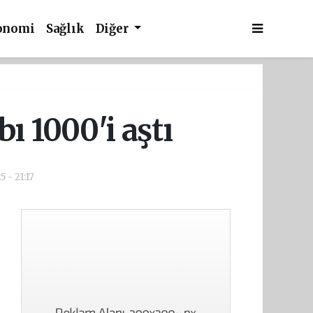
onomi
Sağlık
Diğer
ı 1000'i aştı
 - 21:17