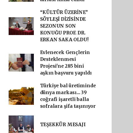
“KÜLTÜR ÜZERİNE”
SÖYLEŞİ DİZİSİNDE
SEZONUN SON
KONUĞU PROF. DR.
ERKAN SAKA OLDU!
Evlenecek Gençlerin
Desteklenmesi
Projesi'ne 285 bini
aşkın başvuru yapıldı
Türkiye bal üretiminde
dünya markası... 39
coğrafi işaretli balla
sofralara şifa taşınıyor
TEŞEKKÜR MESAJI