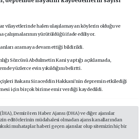
en, depremde hayatını kaybedenlerin sayısı
r vilayetlerinde halen ulaşılamayan köylerin olduğu ve
çalışmalarının yürütüldüğü ifade ediliyor.
anları aramaya devam ettiği bildirildi.
anlığı Sözcüsü Abdulmetin Kani yaptığı açıklamada,
de yüzlerce evin yıkıldığını belirtti.
çişleri Bakanı Siraceddin Hakkani'nin depremin etkilediği
lmesi için birçok birime emir verdiği kaydedildi.
 (İHA), Demirören Haber Ajansı (DHA) ve diğer ajanslar
izin editörlerinin müdahalesi olmadan ajans kanallarından
ukuki muhataplar haberi geçen ajanslar olup sitemizin hiç bir