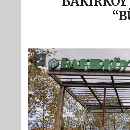
BAKIRKÖY’
“B