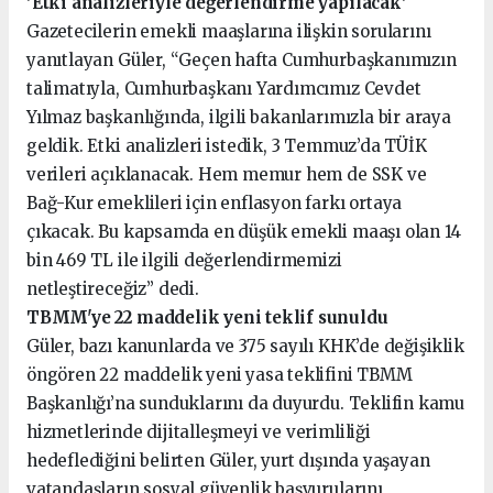
'Etki analizleriyle değerlendirme yapılacak'
Gazetecilerin emekli maaşlarına ilişkin sorularını
yanıtlayan Güler, “Geçen hafta Cumhurbaşkanımızın
talimatıyla, Cumhurbaşkanı Yardımcımız Cevdet
Yılmaz başkanlığında, ilgili bakanlarımızla bir araya
geldik. Etki analizleri istedik, 3 Temmuz’da TÜİK
verileri açıklanacak. Hem memur hem de SSK ve
Bağ-Kur emeklileri için enflasyon farkı ortaya
çıkacak. Bu kapsamda en düşük emekli maaşı olan 14
bin 469 TL ile ilgili değerlendirmemizi
netleştireceğiz” dedi.
TBMM'ye 22 maddelik yeni teklif sunuldu
Güler, bazı kanunlarda ve 375 sayılı KHK’de değişiklik
öngören 22 maddelik yeni yasa teklifini TBMM
Başkanlığı’na sunduklarını da duyurdu. Teklifin kamu
hizmetlerinde dijitalleşmeyi ve verimliliği
hedeflediğini belirten Güler, yurt dışında yaşayan
vatandaşların sosyal güvenlik başvurularını