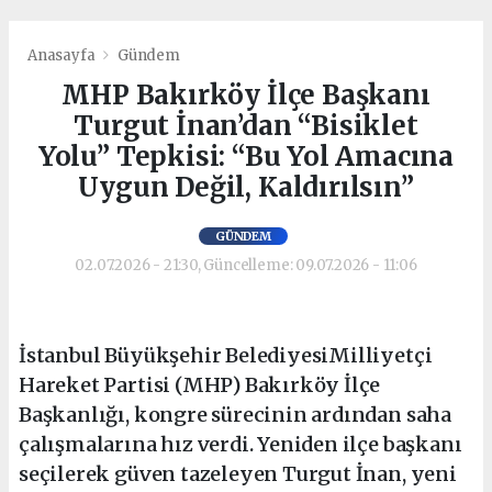
Anasayfa
Gündem
MHP Bakırköy İlçe Başkanı
Turgut İnan’dan “Bisiklet
Yolu” Tepkisi: “Bu Yol Amacına
Uygun Değil, Kaldırılsın”
GÜNDEM
02.07.2026 - 21:30, Güncelleme: 09.07.2026 - 11:06
İstanbul Büyükşehir BelediyesiMilliyetçi
Hareket Partisi (MHP) Bakırköy İlçe
Başkanlığı, kongre sürecinin ardından saha
çalışmalarına hız verdi. Yeniden ilçe başkanı
seçilerek güven tazeleyen Turgut İnan, yeni