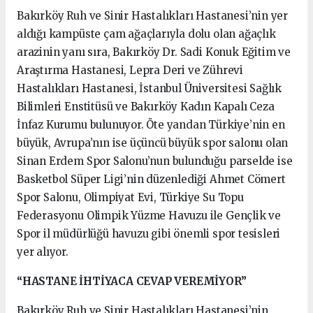
Bakırköy Ruh ve Sinir Hastalıkları Hastanesi’nin yer
aldığı kampüste çam ağaçlarıyla dolu olan ağaçlık
arazinin yanı sıra, Bakırköy Dr. Sadi Konuk Eğitim ve
Araştırma Hastanesi, Lepra Deri ve Zührevi
Hastalıkları Hastanesi, İstanbul Üniversitesi Sağlık
Bilimleri Enstitüsü ve Bakırköy Kadın Kapalı Ceza
İnfaz Kurumu bulunuyor. Öte yandan Türkiye’nin en
büyük, Avrupa’nın ise üçüncü büyük spor salonu olan
Sinan Erdem Spor Salonu’nun bulunduğu parselde ise
Basketbol Süper Ligi’nin düzenlediği Ahmet Cömert
Spor Salonu, Olimpiyat Evi, Türkiye Su Topu
Federasyonu Olimpik Yüzme Havuzu ile Gençlik ve
Spor il müdürlüğü havuzu gibi önemli spor tesisleri
yer alıyor.
“HASTANE İHTİYACA CEVAP VEREMİYOR”
Bakırköy Ruh ve Sinir Hastalıkları Hastanesi’nin