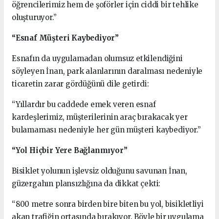
öğrencilerimiz hem de şoförler için ciddi bir tehlike
oluşturuyor.”
“Esnaf Müşteri Kaybediyor”
Esnafın da uygulamadan olumsuz etkilendiğini
söyleyen İnan, park alanlarının daralması nedeniyle
ticaretin zarar gördüğünü dile getirdi:
“Yıllardır bu caddede emek veren esnaf
kardeşlerimiz, müşterilerinin araç bırakacak yer
bulamaması nedeniyle her gün müşteri kaybediyor.”
“Yol Hiçbir Yere Bağlanmıyor”
Bisiklet yolunun işlevsiz olduğunu savunan İnan,
güzergahın plansızlığına da dikkat çekti:
“800 metre sonra birden bire biten bu yol, bisikletliyi
akan trafiğin ortasında bırakıyor. Böyle bir uygulama