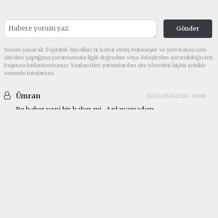
Gönder
Yorum yazarak Topluluk Kuralları’nı kabul etmiş bulunuyor ve yurt-haber.com
sitesine yaptığınız yorumunuzla ilgili doğrudan veya dolaylı tüm sorumluluğu tek
başınıza üstleniyorsunuz. Yazılan tüm yorumlardan site yönetimi hiçbir şekilde
sorumlu tutulamaz.
Ümran
(12.02.2026 12:18 - #508)
Bu haber yeni bir haber mi.. Anlayamadım..
makrikoy
Güncel tarih Nisan 2017 yazıyor. Mayıs 2024'te de
site güncellenmesi mevcut.
makrikoy
Güncel tarih Nisan 2017 yazıyor. Mayıs 2024'te de
site güncellenmesi mevcut.
Yorumu Yanıtla