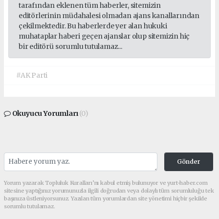
tarafından eklenen tüm haberler, sitemizin
editörlerinin müdahalesi olmadan ajans kanallarından
çekilmektedir. Bu haberlerde yer alan hukuki
muhataplar haberi geçen ajanslar olup sitemizin hiç
bir editörü sorumlu tutulamaz...
#AK Parti
Okuyucu Yorumları
(0)
Gönder
Yorum yazarak Topluluk Kuralları’nı kabul etmiş bulunuyor ve yurt-haber.com
sitesine yaptığınız yorumunuzla ilgili doğrudan veya dolaylı tüm sorumluluğu tek
başınıza üstleniyorsunuz. Yazılan tüm yorumlardan site yönetimi hiçbir şekilde
sorumlu tutulamaz.