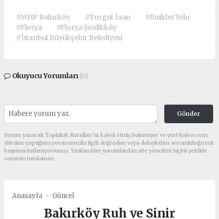
#MHP Bakırköy
#Turgut İnan
#Bisiklet Yolu
#Florya
#Florya Şenlikköy
#İstanbul Büyükşehir Belediyesi
Okuyucu Yorumları
(0)
Gönder
Yorum yazarak Topluluk Kuralları’nı kabul etmiş bulunuyor ve yurt-haber.com
sitesine yaptığınız yorumunuzla ilgili doğrudan veya dolaylı tüm sorumluluğu tek
başınıza üstleniyorsunuz. Yazılan tüm yorumlardan site yönetimi hiçbir şekilde
sorumlu tutulamaz.
Anasayfa
Güncel
Bakırköy Ruh ve Sinir