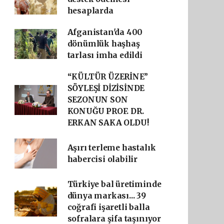
hesaplarda
Afganistan'da 400
dönümlük haşhaş
tarlası imha edildi
“KÜLTÜR ÜZERİNE”
SÖYLEŞİ DİZİSİNDE
SEZONUN SON
KONUĞU PROF. DR.
ERKAN SAKA OLDU!
Aşırı terleme hastalık
habercisi olabilir
Türkiye bal üretiminde
dünya markası... 39
coğrafi işaretli balla
sofralara şifa taşınıyor