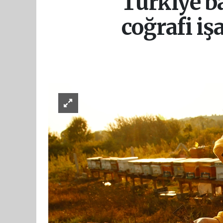
Türkiye ba
coğrafi işa