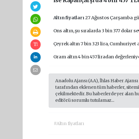
ise Kapalıçarşı'da 4 bin 457 TL'
Altın fiyatları
27 Ağustos Çarşamba gün
Ons altın, şu sıralarda 3 bin 377 dolar 
Çeyrek altın 7 bin 323 lira, Cumhuriyet a
Gram altın 4 bin 457 liradan değerleniy
Anadolu Ajansı (AA), İhlas Haber Ajansı
tarafından eklenen tüm haberler, sitem
çekilmektedir. Bu haberlerde yer alan h
editörü sorumlu tutulamaz...
#Altın fiyatları