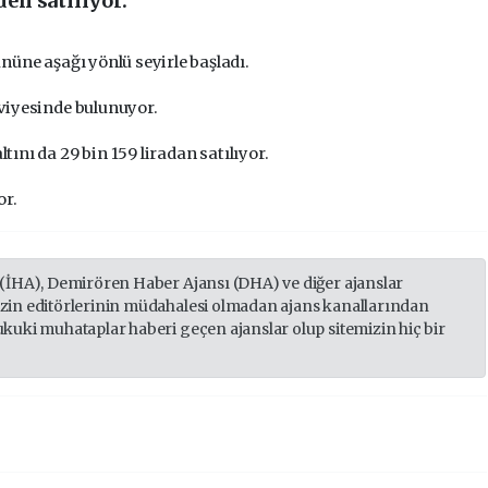
den satılıyor.
üne aşağı yönlü seyirle başladı.
seviyesinde bulunuyor.
ltını da 29 bin 159 liradan satılıyor.
or.
 (İHA), Demirören Haber Ajansı (DHA) ve diğer ajanslar
izin editörlerinin müdahalesi olmadan ajans kanallarından
ukuki muhataplar haberi geçen ajanslar olup sitemizin hiç bir