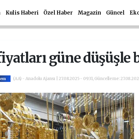
m
Kulis Haberi
Özel Haber
Magazin
Güncel
Ek
fiyatları güne düşüşle 
(AA) - Anadolu Ajansı | 27.08.2025 - 09:31, Güncelleme: 27.08.2025
dem