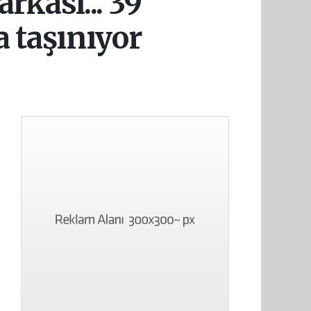
rkası... 39
fa taşınıyor