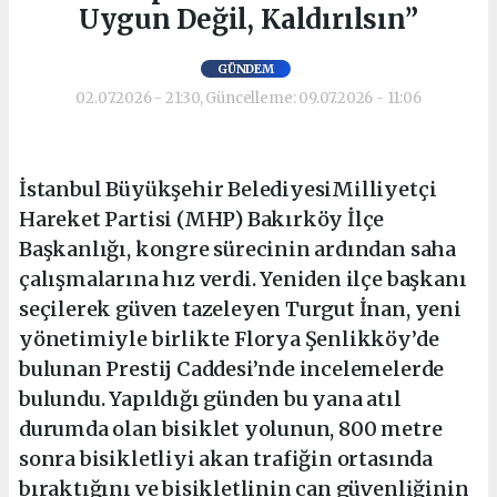
Uygun Değil, Kaldırılsın”
GÜNDEM
02.07.2026 - 21:30, Güncelleme: 09.07.2026 - 11:06
İstanbul Büyükşehir BelediyesiMilliyetçi
Hareket Partisi (MHP) Bakırköy İlçe
Başkanlığı, kongre sürecinin ardından saha
çalışmalarına hız verdi. Yeniden ilçe başkanı
seçilerek güven tazeleyen Turgut İnan, yeni
yönetimiyle birlikte Florya Şenlikköy’de
bulunan Prestij Caddesi’nde incelemelerde
bulundu. Yapıldığı günden bu yana atıl
durumda olan bisiklet yolunun, 800 metre
sonra bisikletliyi akan trafiğin ortasında
bıraktığını ve bisikletlinin can güvenliğinin