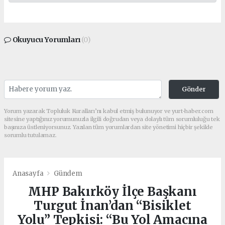
Okuyucu Yorumları
(0)
Gönder
Yorum yazarak Topluluk Kuralları’nı kabul etmiş bulunuyor ve yurt-haber.com
sitesine yaptığınız yorumunuzla ilgili doğrudan veya dolaylı tüm sorumluluğu tek
başınıza üstleniyorsunuz. Yazılan tüm yorumlardan site yönetimi hiçbir şekilde
sorumlu tutulamaz.
Anasayfa
Gündem
MHP Bakırköy İlçe Başkanı
Turgut İnan’dan “Bisiklet
Yolu” Tepkisi: “Bu Yol Amacına