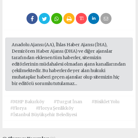
Anadolu Ajansı (AA), İhlas Haber Ajansı (İHA),
Demirören Haber Ajansı (DHA) ve diğer ajanslar
tarafından eklenen tüm haberler, sitemizin
editörlerinin müdahalesi olmadan ajans kanallarından
çekilmektedir. Bu haberlerde yer alan hukuki
muhataplar haberi geçen ajanslar olup sitemizin hiç
bir editörü sorumlu tutulamaz...
#MHP Bakırköy
#Turgut İnan
#Bisiklet Yolu
#Florya
#Florya Şenlikköy
#İstanbul Büyükşehir Belediyesi