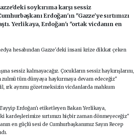
Gazze'deki soykırıma karşı sessiz
Cumhurbaşkanı Erdoğan'ın "Gazze'ye sırtımızı
tı. Yerlikaya, Erdoğan'ı "ortak vicdanın en
edya
hesabından
Gazze'deki
insani
krize
dikkat
çeken
aşına
sessiz
kalmayacağız.
Çocukların
sessiz
haykırışlarını,
n
zulmü
tüm
dünyaya
haykırmaya
devam
edeceğiz"
il,
ırk
ayrımı
gözetmeksizin
vicdanlarda
mahkum
Tayyip
Erdoğan'ı
etiketleyen
Bakan
Yerlikaya,
eki
kardeşlerimize
sırtımızı
hiçbir
zaman
dönmeyeceğiz"
danın
en
güçlü
sesi
de
Cumhurbaşkanımız
Sayın
Recep
ndı.