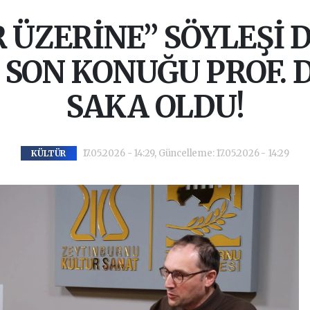
 ÜZERİNE” SÖYLEŞİ D
SON KONUĞU PROF. 
SAKA OLDU!
17.05.2026 - 14:29, Güncelleme: 17.05.2026 - 14:29
KÜLTÜR