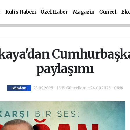
m
Kulis Haberi
Özel Haber
Magazin
Güncel
Ek
ikaya'dan Cumhurbaşk
paylaşımı
23.09.2025 - 18:15, Güncelleme: 24.09.2025 - 08:16
Gündem