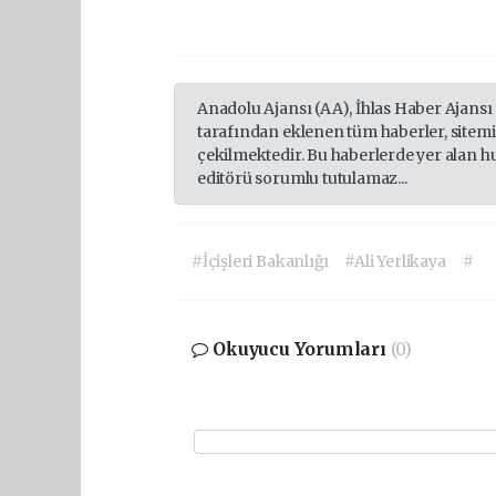
Anadolu Ajansı (AA), İhlas Haber Ajansı
tarafından eklenen tüm haberler, sitem
çekilmektedir. Bu haberlerde yer alan h
editörü sorumlu tutulamaz...
#İçişleri Bakanlığı
#Ali Yerlikaya
#
Okuyucu Yorumları
(0)