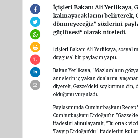
İçişleri Bakanı Ali Yerlikaya, 
kalmayacaklarını belirterek, 
dönmeyeceğiz" sözlerini paylaş
güçlü sesi" olarak niteledi.
İçişleri
Bakanı
Ali
Yerlikaya,
sosyal
m
duygusal
bir
paylaşım
yaptı.
Bakan
Yerlikaya,
"Mazlumların
gözy
annelerin
iç
yakan
dualarını,
yaşana
diyerek,
Gazze'deki
soykırımın
din,
d
olduğunu
vurguladı.
Paylaşımında
Cumhurbaşkanı
Recep
Cumhurbaşkanı
Erdoğan'ın
"Gazze’d
ifadesini
alıntılayarak,
"Bu
ortak
vic
Tayyip
Erdoğan’dır"
ifadelerini
kulla