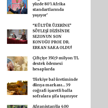
yüzde 80'i Afrika
standartlarında
yaşıyor’
“KÜLTÜR ÜZERİNE”
SÖYLEŞİ DİZİSİNDE
SEZONUN SON
KONUĞU PROF. DR.
ERKAN SAKA OLDU!
Çiftçiye 350,9 milyon TL
destek ödemesi
hesaplarda
Türkiye bal üretiminde
dünya markası... 39
coğrafi işaretli balla
sofralara şifa taşınıyor
Afganistan'da 400