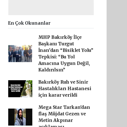
En Çok Okunanlar
MHP Bakırköy İlçe
Başkanı Turgut
İnan’dan “Bisiklet Yolu”
Tepkisi: “Bu Yol
Amacına Uygun Değil,
Kaldırılsın”
Bakırköy Ruh ve Sinir
Hastalıkları Hastanesi
için karar verildi
Mega Star Tarkan'dan
flaş Müjdat Gezen ve
Metin Akpınar
açıklaması