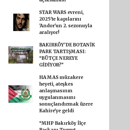
STAR WARS evreni,
2025'te kapılarını
'Andor'un 2. sezonuyla
aralıyor!
BAKIRKÖY’DE BOTANİK
PARK TARTIŞMASI:
“BÜTÇE NEREYE
GİDİYOR?”
HAMAS müzakere
heyeti, ateşkes
anlaşmasının
uygulanmasını
sonuçlandırmak üzere
Kahire'ye geldi
“MHP Bakırköy İlçe
Başkanı Turgut