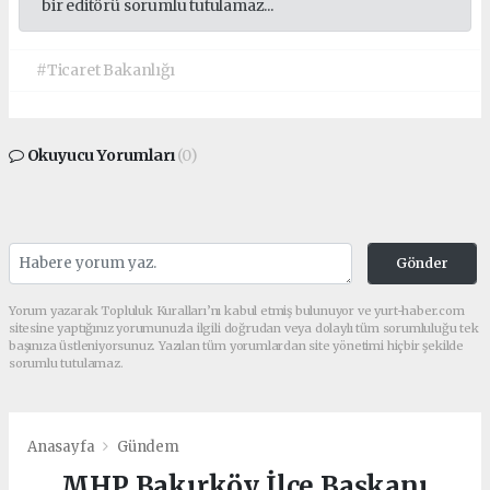
bir editörü sorumlu tutulamaz...
#Ticaret Bakanlığı
Okuyucu Yorumları
(0)
Gönder
Yorum yazarak Topluluk Kuralları’nı kabul etmiş bulunuyor ve yurt-haber.com
sitesine yaptığınız yorumunuzla ilgili doğrudan veya dolaylı tüm sorumluluğu tek
başınıza üstleniyorsunuz. Yazılan tüm yorumlardan site yönetimi hiçbir şekilde
sorumlu tutulamaz.
Anasayfa
Gündem
MHP Bakırköy İlçe Başkanı