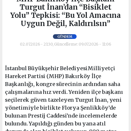
Turgut İnan’dan “Bisiklet
Yolu” Tepkisi: “Bu Yol Amacına
Uygun Değil, Kaldırılsın”
GÜNDEM
02.07.2026 - 21:30, Güncelleme: 09.07.2026 - 11:06
İstanbul Büyükşehir BelediyesiMilliyetçi
Hareket Partisi (MHP) Bakırköy İlçe
Başkanlığı, kongre sürecinin ardından saha
çalışmalarına hız verdi. Yeniden ilçe başkanı
seçilerek güven tazeleyen Turgut İnan, yeni
yönetimiyle birlikte Florya Şenlikköy’de
bulunan Prestij Caddesi’nde incelemelerde
bulundu. Yapıldığı günden bu yana atıl