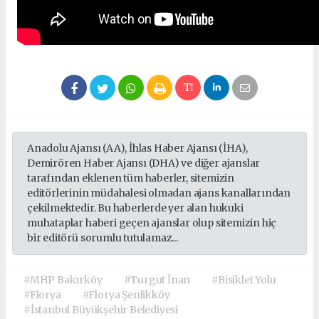
Anadolu Ajansı (AA), İhlas Haber Ajansı (İHA),
Demirören Haber Ajansı (DHA) ve diğer ajanslar
tarafından eklenen tüm haberler, sitemizin
editörlerinin müdahalesi olmadan ajans kanallarından
çekilmektedir. Bu haberlerde yer alan hukuki
muhataplar haberi geçen ajanslar olup sitemizin hiç
bir editörü sorumlu tutulamaz...
#MHP Bakırköy
#Turgut İnan
#Bisiklet Yolu
#Florya
#Florya Şenlikköy
#İstanbul Büyükşehir Belediyesi