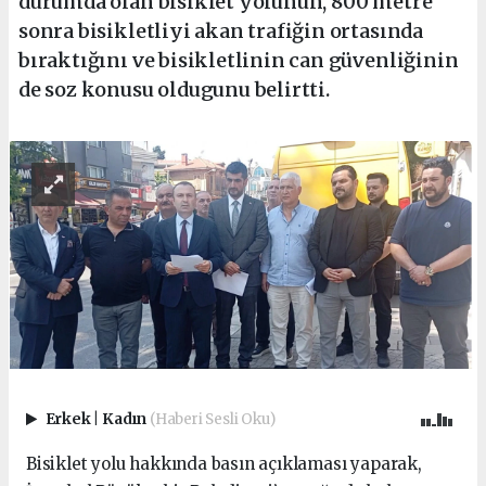
durumda olan bisiklet yolunun, 800 metre
sonra bisikletliyi akan trafiğin ortasında
bıraktığını ve bisikletlinin can güvenliğinin
de soz konusu oldugunu belirtti.
Erkek
|
Kadın
(Haberi Sesli Oku)
Bisiklet yolu hakkında basın açıklaması yaparak,