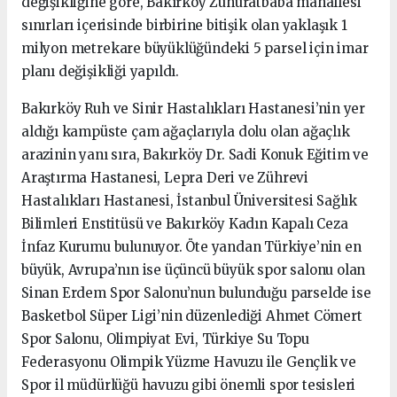
değişikliğine göre, Bakırköy Zuhuratbaba mahallesi
sınırları içerisinde birbirine bitişik olan yaklaşık 1
milyon metrekare büyüklüğündeki 5 parsel için imar
planı değişikliği yapıldı.
Bakırköy Ruh ve Sinir Hastalıkları Hastanesi’nin yer
aldığı kampüste çam ağaçlarıyla dolu olan ağaçlık
arazinin yanı sıra, Bakırköy Dr. Sadi Konuk Eğitim ve
Araştırma Hastanesi, Lepra Deri ve Zührevi
Hastalıkları Hastanesi, İstanbul Üniversitesi Sağlık
Bilimleri Enstitüsü ve Bakırköy Kadın Kapalı Ceza
İnfaz Kurumu bulunuyor. Öte yandan Türkiye’nin en
büyük, Avrupa’nın ise üçüncü büyük spor salonu olan
Sinan Erdem Spor Salonu’nun bulunduğu parselde ise
Basketbol Süper Ligi’nin düzenlediği Ahmet Cömert
Spor Salonu, Olimpiyat Evi, Türkiye Su Topu
Federasyonu Olimpik Yüzme Havuzu ile Gençlik ve
Spor il müdürlüğü havuzu gibi önemli spor tesisleri