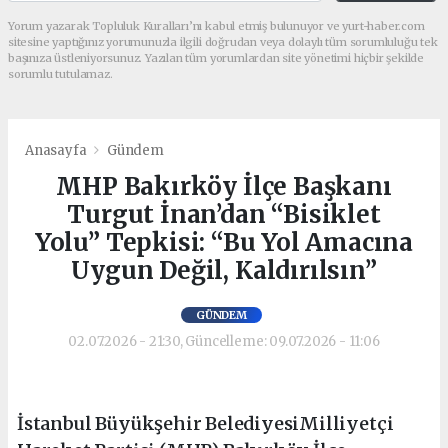
Yorum yazarak Topluluk Kuralları’nı kabul etmiş bulunuyor ve yurt-haber.com
sitesine yaptığınız yorumunuzla ilgili doğrudan veya dolaylı tüm sorumluluğu tek
başınıza üstleniyorsunuz. Yazılan tüm yorumlardan site yönetimi hiçbir şekilde
sorumlu tutulamaz.
Anasayfa
Gündem
MHP Bakırköy İlçe Başkanı
Turgut İnan’dan “Bisiklet
Yolu” Tepkisi: “Bu Yol Amacına
Uygun Değil, Kaldırılsın”
GÜNDEM
02.07.2026 - 21:30, Güncelleme: 09.07.2026 - 11:06
İstanbul Büyükşehir BelediyesiMilliyetçi