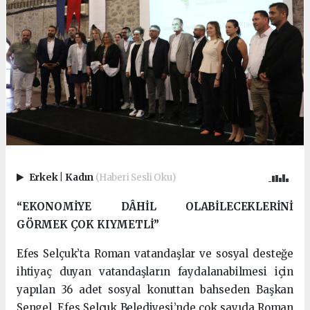
Erkek
|
Kadın
(Haberi Sesli Oku)
“EKONOMİYE DÂHİL OLABİLECEKLERİNİ
GÖRMEK ÇOK KIYMETLİ”
Efes Selçuk’ta Roman vatandaşlar ve sosyal desteğe
ihtiyaç duyan vatandaşların faydalanabilmesi için
yapılan 36 adet sosyal konuttan bahseden Başkan
Sengel, Efes Selçuk Belediyesi’nde çok sayıda Roman