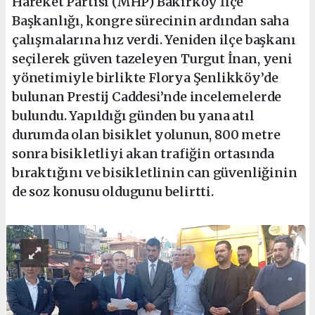
Hareket Partisi (MHP) Bakırköy İlçe
Başkanlığı, kongre sürecinin ardından saha
çalışmalarına hız verdi. Yeniden ilçe başkanı
seçilerek güven tazeleyen Turgut İnan, yeni
yönetimiyle birlikte Florya Şenlikköy’de
bulunan Prestij Caddesi’nde incelemelerde
bulundu. Yapıldığı günden bu yana atıl
durumda olan bisiklet yolunun, 800 metre
sonra bisikletliyi akan trafiğin ortasında
bıraktığını ve bisikletlinin can güvenliğinin
de soz konusu oldugunu belirtti.