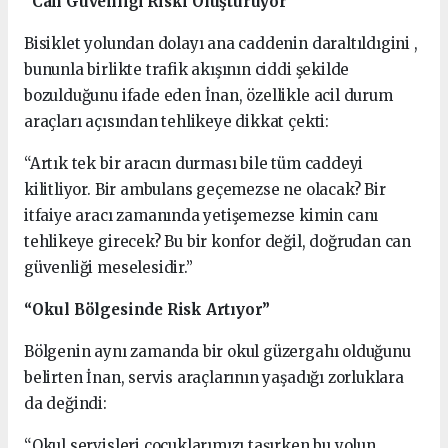
“Can Güvenliği Riski Oluşturuyor”
Bisiklet yolundan dolayı ana caddenin daraltıldıgini ,
bununla birlikte trafik akışının ciddi şekilde
bozulduğunu ifade eden İnan, özellikle acil durum
araçları açısından tehlikeye dikkat çekti:
“Artık tek bir aracın durması bile tüm caddeyi
kilitliyor. Bir ambulans geçemezse ne olacak? Bir
itfaiye aracı zamanında yetişemezse kimin canı
tehlikeye girecek? Bu bir konfor değil, doğrudan can
güvenliği meselesidir.”
“Okul Bölgesinde Risk Artıyor”
Bölgenin aynı zamanda bir okul güzergahı olduğunu
belirten İnan, servis araçlarının yaşadığı zorluklara
da değindi:
“Okul servisleri çocuklarımızı taşırken bu yolun