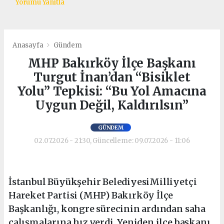
Yorumu Yanıtla
Anasayfa
Gündem
MHP Bakırköy İlçe Başkanı
Turgut İnan’dan “Bisiklet
Yolu” Tepkisi: “Bu Yol Amacına
Uygun Değil, Kaldırılsın”
GÜNDEM
02.07.2026 - 21:30, Güncelleme: 09.07.2026 - 11:06
İstanbul Büyükşehir BelediyesiMilliyetçi
Hareket Partisi (MHP) Bakırköy İlçe
Başkanlığı, kongre sürecinin ardından saha
çalışmalarına hız verdi. Yeniden ilçe başkanı