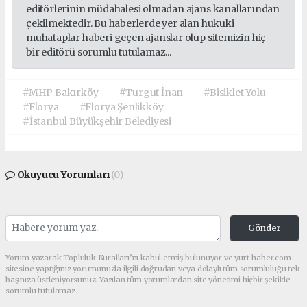
editörlerinin müdahalesi olmadan ajans kanallarından
çekilmektedir. Bu haberlerde yer alan hukuki
muhataplar haberi geçen ajanslar olup sitemizin hiç
bir editörü sorumlu tutulamaz...
#MHP Bakırköy
#Turgut İnan
#Bisiklet Yolu
#Florya
#Florya Şenlikköy
#İstanbul Büyükşehir Belediyesi
Okuyucu Yorumları
(0)
Gönder
Yorum yazarak Topluluk Kuralları’nı kabul etmiş bulunuyor ve yurt-haber.com
sitesine yaptığınız yorumunuzla ilgili doğrudan veya dolaylı tüm sorumluluğu tek
başınıza üstleniyorsunuz. Yazılan tüm yorumlardan site yönetimi hiçbir şekilde
sorumlu tutulamaz.