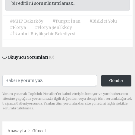
bir editörü sorumlu tutulamaz...
#MHP Bakırköy
#Turgut İnan
#Bisiklet Yolu
#Florya
#Florya Şenlikköy
#İstanbul Büyükşehir Belediyesi
Okuyucu Yorumları
(0)
Gönder
Yorum yazarak Topluluk Kuralları’nı kabul etmiş bulunuyor ve yurt-haber.com
sitesine yaptığınız yorumunuzla ilgili doğrudan veya dolaylı tüm sorumluluğu tek
başınıza üstleniyorsunuz. Yazılan tüm yorumlardan site yönetimi hiçbir şekilde
sorumlu tutulamaz.
Anasayfa
Güncel