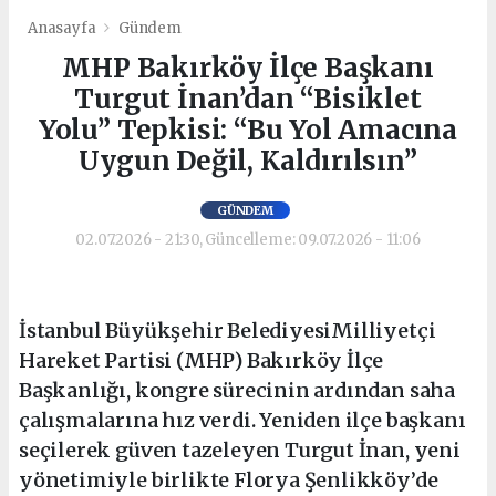
Anasayfa
Gündem
MHP Bakırköy İlçe Başkanı
Turgut İnan’dan “Bisiklet
Yolu” Tepkisi: “Bu Yol Amacına
Uygun Değil, Kaldırılsın”
GÜNDEM
02.07.2026 - 21:30, Güncelleme: 09.07.2026 - 11:06
İstanbul Büyükşehir BelediyesiMilliyetçi
Hareket Partisi (MHP) Bakırköy İlçe
Başkanlığı, kongre sürecinin ardından saha
çalışmalarına hız verdi. Yeniden ilçe başkanı
seçilerek güven tazeleyen Turgut İnan, yeni
yönetimiyle birlikte Florya Şenlikköy’de