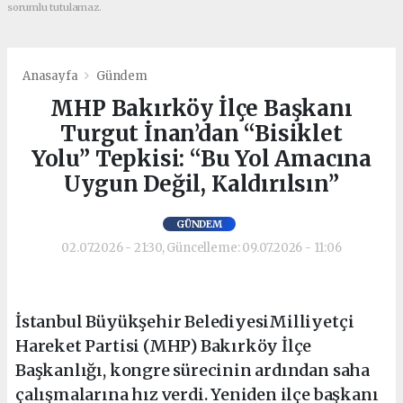
sorumlu tutulamaz.
Anasayfa
Gündem
MHP Bakırköy İlçe Başkanı
Turgut İnan’dan “Bisiklet
Yolu” Tepkisi: “Bu Yol Amacına
Uygun Değil, Kaldırılsın”
GÜNDEM
02.07.2026 - 21:30, Güncelleme: 09.07.2026 - 11:06
İstanbul Büyükşehir BelediyesiMilliyetçi
Hareket Partisi (MHP) Bakırköy İlçe
Başkanlığı, kongre sürecinin ardından saha
çalışmalarına hız verdi. Yeniden ilçe başkanı