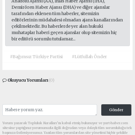
Anadolu Ajansı (AA), İhlas Haber Ajansı (İHA),
Demirören Haber Ajansı (DHA) ve diğer ajanslar
tarafından eklenen tüm haberler, sitemizin
editörlerinin müdahalesi olmadan ajans kanallarından
çekilmektedir. Bu haberlerde yer alan hukuki
muhataplar haberi geçen ajanslar olup sitemizin hiç
bir editörü sorumlu tutulamaz...
#Bağımsız Türkiye Partisi
#Lütfullah Önder
Okuyucu Yorumları
(0)
Gönder
Yorum yazarak Topluluk Kuralları’nı kabul etmiş bulunuyor ve yurt-haber.com
sitesine yaptığınız yorumunuzla ilgili doğrudan veya dolaylı tüm sorumluluğu tek
başınıza üstleniyorsunuz. Yazılan tüm yorumlardan site yönetimi hiçbir şekilde