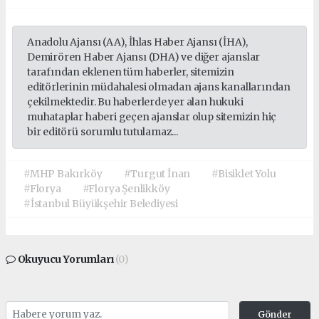
Anadolu Ajansı (AA), İhlas Haber Ajansı (İHA),
Demirören Haber Ajansı (DHA) ve diğer ajanslar
tarafından eklenen tüm haberler, sitemizin
editörlerinin müdahalesi olmadan ajans kanallarından
çekilmektedir. Bu haberlerde yer alan hukuki
muhataplar haberi geçen ajanslar olup sitemizin hiç
bir editörü sorumlu tutulamaz...
#MHP Bakırköy
#Turgut İnan
#Bisiklet Yolu
#Florya
#Florya Şenlikköy
#İstanbul Büyükşehir Belediyesi
Okuyucu Yorumları
(0)
Gönder