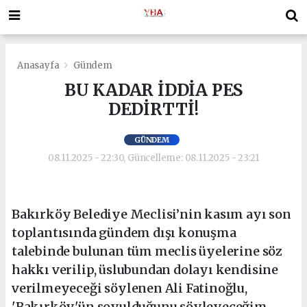
Anasayfa
Gündem
BU KADAR İDDİA PES
DEDİRTTİ!
GÜNDEM
08.11.2025 - 22:30, Güncelleme: 08.11.2025 - 23:21
Bakırköy Belediye Meclisi’nin kasım ayı son
toplantısında gündem dışı konuşma
talebinde bulunan tüm meclis üyelerine söz
hakkı verilip, üslubundan dolayı kendisine
verilmeyeceği söylenen Ali Fatinoğlu,
'Bakırköy'ün soyulduğunu söyleyeceğim