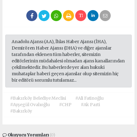
Anadolu Ajansı (AA), İhlas Haber Ajansı (İHA),
Demirören Haber Ajansı (DHA) ve diğer ajanslar
tarafından eklenen tüm haberler, sitemizin
editörlerinin müdahalesi olmadan ajans kanallarından
çekilmektedir. Bu haberlerde yer alan hukuki
muhataplar haberi geçen ajanslar olup sitemizin hiç
bir editörü sorumlu tutulamaz...
#Bakırköy Belediye Meclisi
#Ali Fatinoğlu
#Ayşegül Ovalıoğlu
#CHP
#Ak Parti
#Bakırköy
Okuyucu Yorumları
(0)