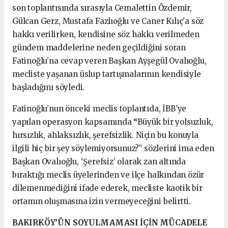
son toplantısında sırasıyla Cemalettin Özdemir,
Gülcan Gerz, Mustafa Fazlıoğlu ve Caner Kılıç'a söz
hakkı verilirken, kendisine söz hakkı verilmeden
gündem maddelerine neden geçildiğini soran
Fatinoğlu’na cevap veren Başkan Ayşegül Ovalıoğlu,
mecliste yaşanan üslup tartışmalarının kendisiyle
başladığını söyledi.
Fatinoğlu’nun önceki meclis toplantıda, İBB’ye
yapılan operasyon kapsamında
“
Büyük bir yolsuzluk,
hırsızlık, ahlaksızlık, şerefsizlik. Niçin bu konuyla
ilgili hiç bir şey söylemiyorsunuz?” sözlerini ima eden
Başkan Ovalıoğlu, ‘Şerefsiz’ olarak zan altında
bıraktığı meclis üyelerinden ve ilçe halkından özür
dilemenmediğini ifade ederek, mecliste kaotik bir
ortamın oluşmasına izin vermeyeceğini belirtti.
BAKIRKÖY’ÜN SOYULMAMASI İÇİN MÜCADELE