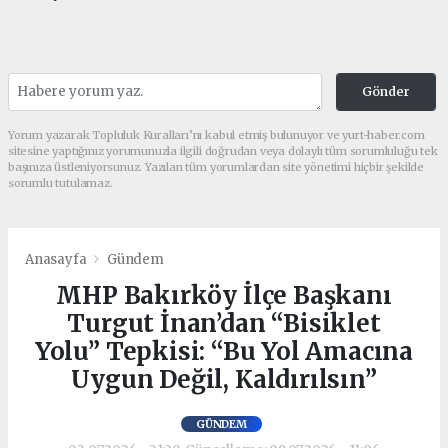
Gönder
Yorum yazarak Topluluk Kuralları’nı kabul etmiş bulunuyor ve yurt-haber.com
sitesine yaptığınız yorumunuzla ilgili doğrudan veya dolaylı tüm sorumluluğu tek
başınıza üstleniyorsunuz. Yazılan tüm yorumlardan site yönetimi hiçbir şekilde
sorumlu tutulamaz.
Anasayfa
Gündem
MHP Bakırköy İlçe Başkanı
Turgut İnan’dan “Bisiklet
Yolu” Tepkisi: “Bu Yol Amacına
Uygun Değil, Kaldırılsın”
GÜNDEM