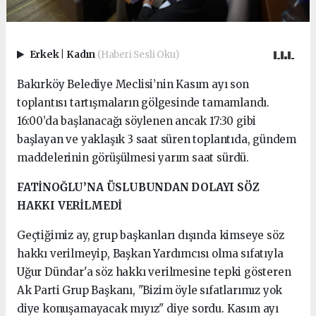
Erkek
|
Kadın
(Haberi Sesli Oku)
Bakırköy Belediye Meclisi’nin Kasım ayı son
toplantısı tartışmaların gölgesinde tamamlandı.
16:00’da başlanacağı söylenen ancak 17:30 gibi
başlayan ve yaklaşık 3 saat süren toplantıda, gündem
maddelerinin görüşülmesi yarım saat sürdü.
FATİNOĞLU’NA ÜSLUBUNDAN DOLAYI SÖZ
HAKKI VERİLMEDİ
Geçtiğimiz ay, grup başkanları dışında kimseye söz
hakkı verilmeyip, Başkan Yardımcısı olma sıfatıyla
Uğur Dündar'a söz hakkı verilmesine tepki gösteren
Ak Parti Grup Başkanı, "Bizim öyle sıfatlarımız yok
diye konuşamayacak mıyız" diye sordu. Kasım ayı