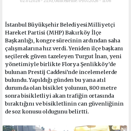
02.07.2026 - 21:30, Güncelleme: 09.07.2026 - 11:06
İstanbul Büyükşehir BelediyesiMilliyetçi
Hareket Partisi (MHP) Bakırköy İlçe
Başkanlığı, kongre sürecinin ardından saha
çalışmalarına hız verdi. Yeniden ilçe başkanı
seçilerek güven tazeleyen Turgut İnan, yeni
yönetimiyle birlikte Florya Şenlikköy’de
bulunan Prestij Caddesi’nde incelemelerde
bulundu. Yapıldığı günden bu yana atıl
durumda olan bisiklet yolunun, 800 metre
sonra bisikletliyi akan trafiğin ortasında
bıraktığını ve bisikletlinin can güvenliğinin
de soz konusu oldugunu belirtti.