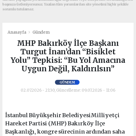
başınıza üstleniyorsunuz. Yazılan tüm yorumlardan site yönetimi hiçbir şekilde
sorumlu tutulamaz.
Anasayfa
Gündem
MHP Bakırköy İlçe Başkanı
Turgut İnan’dan “Bisiklet
Yolu” Tepkisi: “Bu Yol Amacına
Uygun Değil, Kaldırılsın”
GÜNDEM
02.07.2026 - 21:30, Güncelleme: 09.07.2026 - 11:06
İstanbul Büyükşehir BelediyesiMilliyetçi
Hareket Partisi (MHP) Bakırköy İlçe
Başkanlığı, kongre sürecinin ardından saha