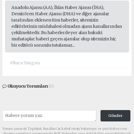
Anadolu Ajansı (AA), İhlas Haber Ajansı (İHA),
Demirören Haber Ajansı (DHA) ve diğer ajanslar
tarafından eklenen tüm haberler, sitemizin
editörlerinin müdahalesi olmadan ajans kanallarından
çekilmektedir. Bu haberlerde yer alan hukuki
muhataplar haberi geçen ajanslar olup sitemizin hiç
bir editörü sorumlu tutulamaz...
#Buca Yangını
Okuyucu Yorumları
(0)
Gönder
Yorum yazarak Topluluk Kuralları’nı kabul etmiş bulunuyor ve yurt-haber.com
sitesine yaptığınız yorumunuzla ilgili doğrudan veya dolaylı tüm sorumluluğu tek