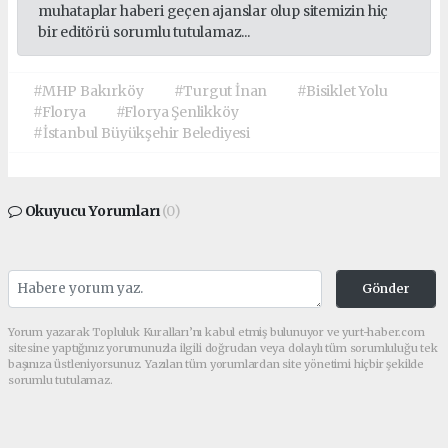
muhataplar haberi geçen ajanslar olup sitemizin hiç
bir editörü sorumlu tutulamaz...
#MHP Bakırköy
#Turgut İnan
#Bisiklet Yolu
#Florya
#Florya Şenlikköy
#İstanbul Büyükşehir Belediyesi
Okuyucu Yorumları
(0)
Gönder
Yorum yazarak Topluluk Kuralları’nı kabul etmiş bulunuyor ve yurt-haber.com
sitesine yaptığınız yorumunuzla ilgili doğrudan veya dolaylı tüm sorumluluğu tek
başınıza üstleniyorsunuz. Yazılan tüm yorumlardan site yönetimi hiçbir şekilde
sorumlu tutulamaz.