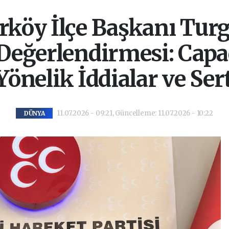
köy İlçe Başkanı Turg
ğerlendirmesi: Capac
önelik İddialar ve Sert
11.07.2026 - 09:21, Güncelleme: 11.07.2026 - 10:22
DÜNYA