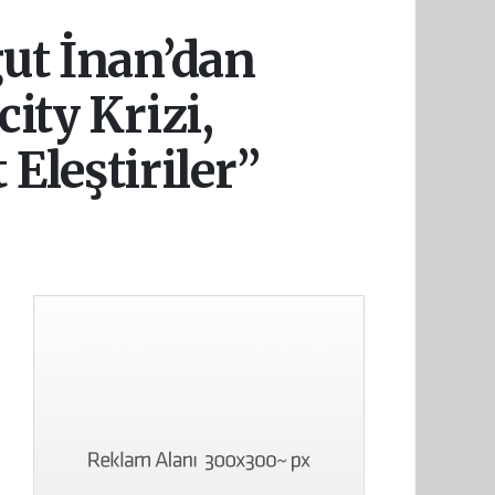
ut İnan’dan
ity Krizi,
 Eleştiriler”