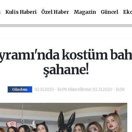
m
Kulis Haberi
Özel Haber
Magazin
Güncel
Ek
ayramı'nda kostüm baha
şahane!
02.11.2025 - 14:09, Güncelleme: 02.11.2025 - 14:58
Gündem