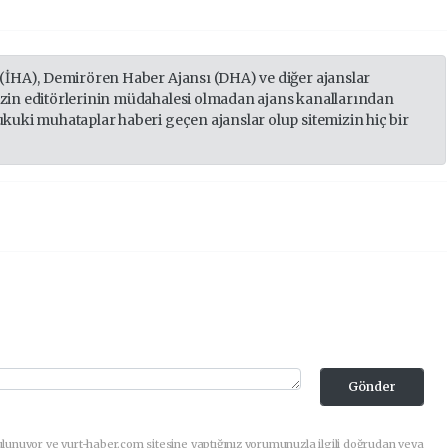
 (İHA), Demirören Haber Ajansı (DHA) ve diğer ajanslar
izin editörlerinin müdahalesi olmadan ajans kanallarından
ukuki muhataplar haberi geçen ajanslar olup sitemizin hiç bir
Gönder
lunuyor ve yurt-haber.com sitesine yaptığınız yorumunuzla ilgili doğrudan veya