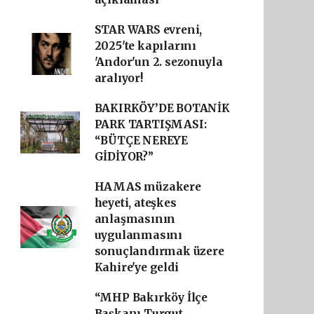
STAR WARS evreni,
2025'te kapılarını
'Andor'un 2. sezonuyla
aralıyor!
BAKIRKÖY’DE BOTANİK
PARK TARTIŞMASI:
“BÜTÇE NEREYE
GİDİYOR?”
HAMAS müzakere
heyeti, ateşkes
anlaşmasının
uygulanmasını
sonuçlandırmak üzere
Kahire'ye geldi
“MHP Bakırköy İlçe
Başkanı Turgut