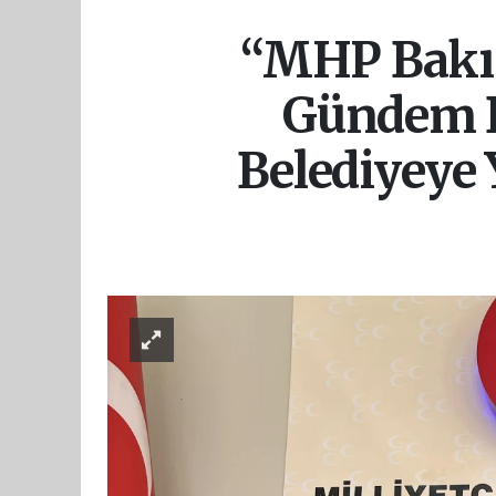
“MHP Bakır
Gündem De
Belediyeye Y