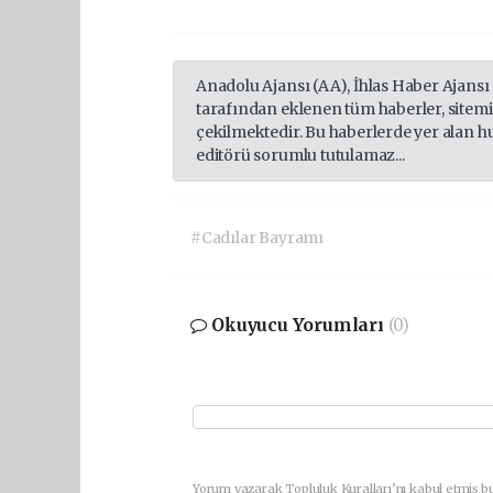
Anadolu Ajansı (AA), İhlas Haber Ajansı
tarafından eklenen tüm haberler, sitem
çekilmektedir. Bu haberlerde yer alan h
editörü sorumlu tutulamaz...
#Cadılar Bayramı
Okuyucu Yorumları
(0)
Yorum yazarak Topluluk Kuralları’nı kabul etmiş bu