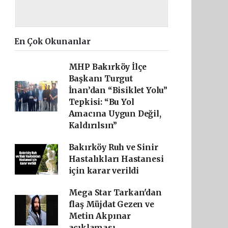
En Çok Okunanlar
MHP Bakırköy İlçe
Başkanı Turgut
İnan’dan “Bisiklet Yolu”
Tepkisi: “Bu Yol
Amacına Uygun Değil,
Kaldırılsın”
Bakırköy Ruh ve Sinir
Hastalıkları Hastanesi
için karar verildi
Mega Star Tarkan'dan
flaş Müjdat Gezen ve
Metin Akpınar
açıklaması