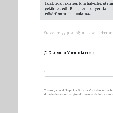
tarafından eklenen tüm haberler, sitem
çekilmektedir. Bu haberlerde yer alan h
editörü sorumlu tutulamaz...
#Recep Tayyip Erdoğan
#Donald Tru
Okuyucu Yorumları
(0)
Yorum yazarak Topluluk Kuralları’nı kabul etmiş bu
dolaylı tüm sorumluluğu tek başınıza üstleniyorsun