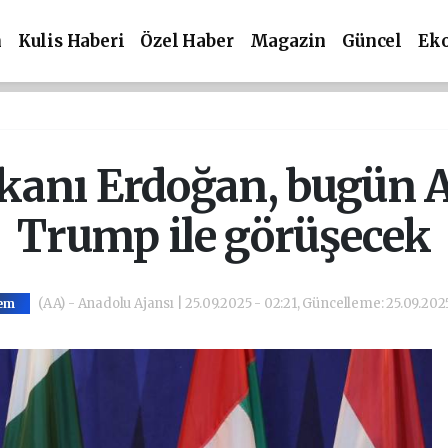
m
Kulis Haberi
Özel Haber
Magazin
Güncel
Ek
anı Erdoğan, bugün 
Trump ile görüşecek
(AA) - Anadolu Ajansı | 25.09.2025 - 02:21, Güncelleme: 25.09.202
em