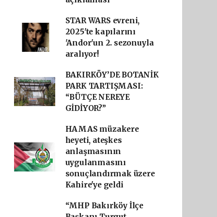
STAR WARS evreni,
2025'te kapılarını
'Andor'un 2. sezonuyla
aralıyor!
BAKIRKÖY’DE BOTANİK
PARK TARTIŞMASI:
“BÜTÇE NEREYE
GİDİYOR?”
HAMAS müzakere
heyeti, ateşkes
anlaşmasının
uygulanmasını
sonuçlandırmak üzere
Kahire'ye geldi
“MHP Bakırköy İlçe
Başkanı Turgut