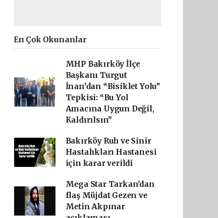
En Çok Okunanlar
MHP Bakırköy İlçe
Başkanı Turgut
İnan’dan “Bisiklet Yolu”
Tepkisi: “Bu Yol
Amacına Uygun Değil,
Kaldırılsın”
Bakırköy Ruh ve Sinir
Hastalıkları Hastanesi
için karar verildi
Mega Star Tarkan'dan
flaş Müjdat Gezen ve
Metin Akpınar
açıklaması