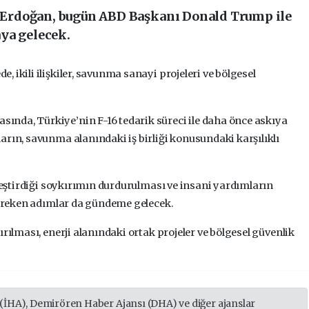
Erdoğan, bugün ABD Başkanı Donald Trump ile
ya gelecek.
 ikili ilişkiler, savunma sanayi projeleri ve bölgesel
nda, Türkiye’nin F-16 tedarik süreci ile daha önce askıya
arın, savunma alanındaki iş birliği konusundaki karşılıklı
kleştirdiği soykırımın durdurulması ve insani yardımların
 gereken adımlar da gündeme gelecek.
rılması, enerji alanındaki ortak projeler ve bölgesel güvenlik
 (İHA), Demirören Haber Ajansı (DHA) ve diğer ajanslar