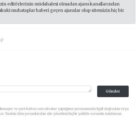
izin editörlerinin müdahalesi olmadan ajans kanallarından
ukuki muhataplar haberi geçen ajanslar olup sitemizin hiç bir
mp
Gönder
lunuyor ve yurt-haber.com sitesine yaptığınız yorumunuzla ilgili doğrudan veya
uz. Yazılan tüm yorumlardan site yönetimi hiçbir şekilde sorumlu tutulamaz.