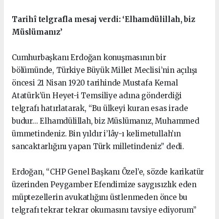
Tarihî telgrafla mesaj verdi: ‘Elhamdülillah, biz
Müslümanız’
Cumhurbaşkanı Erdoğan konuşmasının bir
bölümünde, Türkiye Büyük Millet Meclisi’nin açılışı
öncesi 21 Nisan 1920 tarihinde Mustafa Kemal
Atatürk’ün Heyet-i Temsiliye adına gönderdiği
telgrafı hatırlatarak, “Bu ülkeyi kuran esas irade
budur... Elhamdülillah, biz Müslümanız, Muhammed
ümmetindeniz. Bin yıldır i’lây-ı kelimetullah’ın
sancaktarlığını yapan Türk milletindeniz” dedi.
Erdoğan, “CHP Genel Başkanı Özel’e, sözde karikatür
üzerinden Peygamber Efendimize saygısızlık eden
müptezellerin avukatlığını üstlenmeden önce bu
telgrafı tekrar tekrar okumasını tavsiye ediyorum”