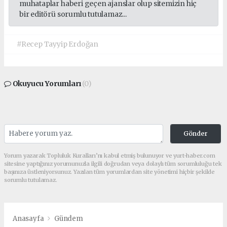
muhataplar haberi geçen ajanslar olup sitemizin hiç
bir editörü sorumlu tutulamaz...
#Recep Tayyip Erdoğan
Okuyucu Yorumları
(0)
Gönder
Yorum yazarak Topluluk Kuralları’nı kabul etmiş bulunuyor ve yurt-haber.com
sitesine yaptığınız yorumunuzla ilgili doğrudan veya dolaylı tüm sorumluluğu tek
başınıza üstleniyorsunuz. Yazılan tüm yorumlardan site yönetimi hiçbir şekilde
sorumlu tutulamaz.
Anasayfa
Gündem