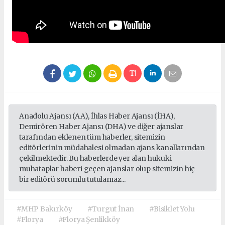
Anadolu Ajansı (AA), İhlas Haber Ajansı (İHA),
Demirören Haber Ajansı (DHA) ve diğer ajanslar
tarafından eklenen tüm haberler, sitemizin
editörlerinin müdahalesi olmadan ajans kanallarından
çekilmektedir. Bu haberlerde yer alan hukuki
muhataplar haberi geçen ajanslar olup sitemizin hiç
bir editörü sorumlu tutulamaz...
#MHP Bakırköy
#Turgut İnan
#Bisiklet Yolu
#Florya
#Florya Şenlikköy