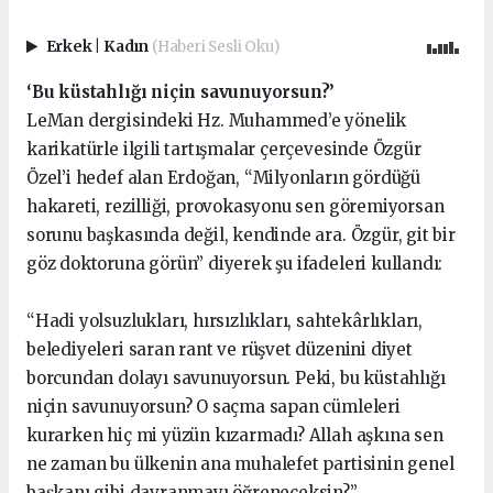
Erkek
|
Kadın
(Haberi Sesli Oku)
‘Bu küstahlığı niçin savunuyorsun?’
LeMan dergisindeki Hz. Muhammed’e yönelik
karikatürle ilgili tartışmalar çerçevesinde Özgür
Özel’i hedef alan Erdoğan, “Milyonların gördüğü
hakareti, rezilliği, provokasyonu sen göremiyorsan
sorunu başkasında değil, kendinde ara. Özgür, git bir
göz doktoruna görün” diyerek şu ifadeleri kullandı:
“Hadi yolsuzlukları, hırsızlıkları, sahtekârlıkları,
belediyeleri saran rant ve rüşvet düzenini diyet
borcundan dolayı savunuyorsun. Peki, bu küstahlığı
niçin savunuyorsun? O saçma sapan cümleleri
kurarken hiç mi yüzün kızarmadı? Allah aşkına sen
ne zaman bu ülkenin ana muhalefet partisinin genel
başkanı gibi davranmayı öğreneceksin?”