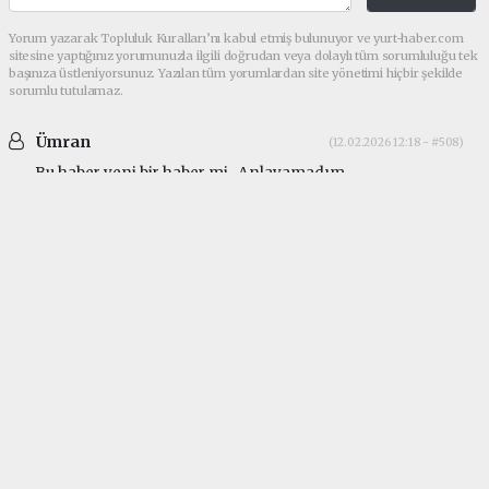
Yorum yazarak Topluluk Kuralları’nı kabul etmiş bulunuyor ve yurt-haber.com
sitesine yaptığınız yorumunuzla ilgili doğrudan veya dolaylı tüm sorumluluğu tek
başınıza üstleniyorsunuz. Yazılan tüm yorumlardan site yönetimi hiçbir şekilde
sorumlu tutulamaz.
Ümran
(12.02.2026 12:18 - #508)
Bu haber yeni bir haber mi.. Anlayamadım..
makrikoy
Güncel tarih Nisan 2017 yazıyor. Mayıs 2024'te de
site güncellenmesi mevcut.
makrikoy
Güncel tarih Nisan 2017 yazıyor. Mayıs 2024'te de
site güncellenmesi mevcut.
Yorumu Yanıtla
haber paketi
haber scripti
haber yazılımı
Tüm hakları saklı tutulmaktadır.Copyright 2026©