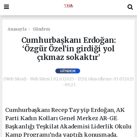
Anasayfa
Gündem
Cumhurbaşkanı Erdoğan:
‘Özgür Özel’in girdiği yol
çıkmaz sokaktır’
GÜNDEM
(Web Sitesi) - Web Sitesi | 02.07.2025 - 17:29, Güncelleme: 03.07.2025
- 09:23
Cumhurbaşkanı Recep Tayyip Erdoğan, AK
Parti Kadın Kolları Genel Merkez AR-GE
Başkanlığı Teşkilat Akademisi Liderlik Okulu
Kamp Programı’nda yaptığı konuşmada,