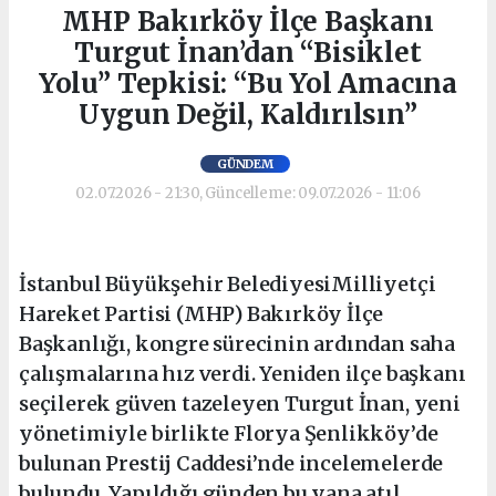
MHP Bakırköy İlçe Başkanı
Turgut İnan’dan “Bisiklet
Yolu” Tepkisi: “Bu Yol Amacına
Uygun Değil, Kaldırılsın”
GÜNDEM
02.07.2026 - 21:30, Güncelleme: 09.07.2026 - 11:06
İstanbul Büyükşehir BelediyesiMilliyetçi
Hareket Partisi (MHP) Bakırköy İlçe
Başkanlığı, kongre sürecinin ardından saha
çalışmalarına hız verdi. Yeniden ilçe başkanı
seçilerek güven tazeleyen Turgut İnan, yeni
yönetimiyle birlikte Florya Şenlikköy’de
bulunan Prestij Caddesi’nde incelemelerde
bulundu. Yapıldığı günden bu yana atıl