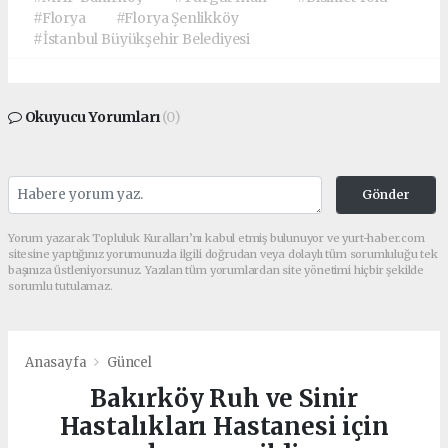
#Florya
#Florya Şenlikköy
#İstanbul Büyükşehir Belediyesi
Okuyucu Yorumları
(0)
Gönder
Yorum yazarak Topluluk Kuralları’nı kabul etmiş bulunuyor ve yurt-haber.com
sitesine yaptığınız yorumunuzla ilgili doğrudan veya dolaylı tüm sorumluluğu tek
başınıza üstleniyorsunuz. Yazılan tüm yorumlardan site yönetimi hiçbir şekilde
sorumlu tutulamaz.
Anasayfa
Güncel
Bakırköy Ruh ve Sinir
Hastalıkları Hastanesi için