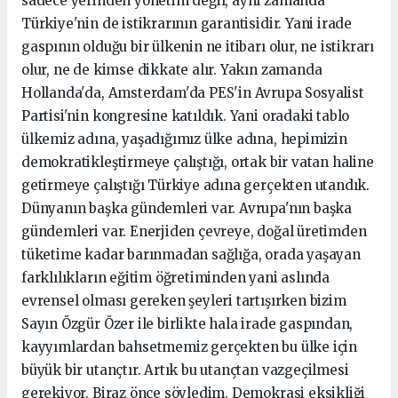
sadece yerinden yönetim değil, aynı zamanda
Türkiye'nin de istikrarının garantisidir. Yani irade
gaspının olduğu bir ülkenin ne itibarı olur, ne istikrarı
olur, ne de kimse dikkate alır. Yakın zamanda
Hollanda'da, Amsterdam'da PES'in Avrupa Sosyalist
Partisi'nin kongresine katıldık. Yani oradaki tablo
ülkemiz adına, yaşadığımız ülke adına, hepimizin
demokratikleştirmeye çalıştığı, ortak bir vatan haline
getirmeye çalıştığı Türkiye adına gerçekten utandık.
Dünyanın başka gündemleri var. Avrupa'nın başka
gündemleri var. Enerjiden çevreye, doğal üretimden
tüketime kadar barınmadan sağlığa, orada yaşayan
farklılıkların eğitim öğretiminden yani aslında
evrensel olması gereken şeyleri tartışırken bizim
Sayın Özgür Özer ile birlikte hala irade gaspından,
kayyımlardan bahsetmemiz gerçekten bu ülke için
büyük bir utançtır. Artık bu utançtan vazgeçilmesi
gerekiyor. Biraz önce söyledim. Demokrasi eksikliği