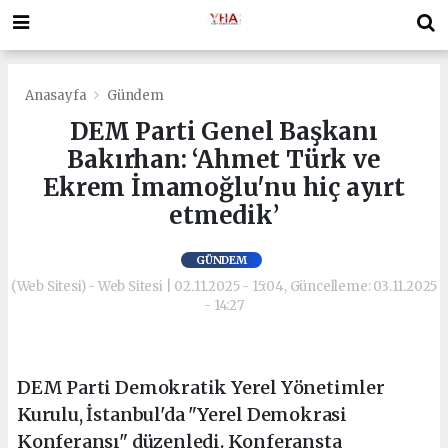
Anasayfa
Gündem
DEM Parti Genel Başkanı
Bakırhan: ‘Ahmet Türk ve
Ekrem İmamoğlu'nu hiç ayırt
etmedik’
GÜNDEM
(Web Sitesi) - Web Sitesi | 02.11.2025 - 15:04, Güncelleme: 03.11.2025
- 14:27
DEM Parti Demokratik Yerel Yönetimler
Kurulu, İstanbul'da "Yerel Demokrasi
Konferansı" düzenledi. Konferansta