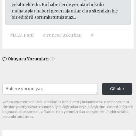
çekilmektedir. Bu haberlerde yer alan hukuki
muhataplar haberi geçen ajanslar olup sitemizin hiç
bir editörü sorumlu tutulamaz...
#DEM Parti
#Tuncer Bakırhan
#
Okuyucu Yorumları
(0)
Gönder
Yorum yazarak Topluluk Kuralları’nı kabul etmiş bulunuyor ve yurt-haber.com
sitesine yaptığınız yorumunuzla ilgili doğrudan veya dolaylı tüm sorumluluğu tek
başınıza üstleniyorsunuz. Yazılan tüm yorumlardan site yönetimi hiçbir şekilde
sorumlu tutulamaz.