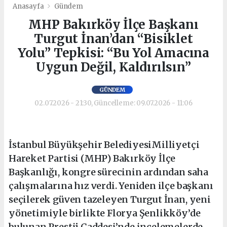
Anasayfa
Gündem
MHP Bakırköy İlçe Başkanı
Turgut İnan’dan “Bisiklet
Yolu” Tepkisi: “Bu Yol Amacına
Uygun Değil, Kaldırılsın”
GÜNDEM
02.07.2026 - 21:30, Güncelleme: 09.07.2026 - 11:06
İstanbul Büyükşehir BelediyesiMilliyetçi
Hareket Partisi (MHP) Bakırköy İlçe
Başkanlığı, kongre sürecinin ardından saha
çalışmalarına hız verdi. Yeniden ilçe başkanı
seçilerek güven tazeleyen Turgut İnan, yeni
yönetimiyle birlikte Florya Şenlikköy’de
bulunan Prestij Caddesi’nde incelemelerde