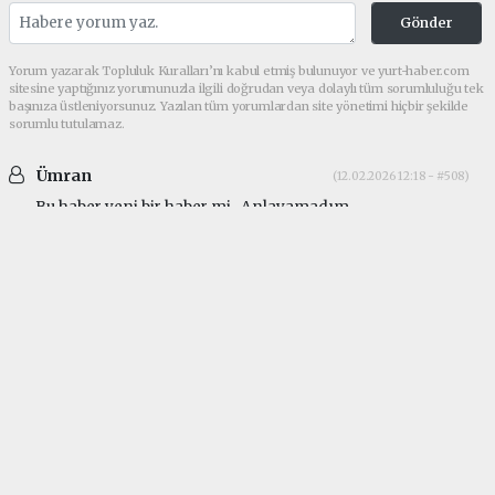
Gönder
Yorum yazarak Topluluk Kuralları’nı kabul etmiş bulunuyor ve yurt-haber.com
sitesine yaptığınız yorumunuzla ilgili doğrudan veya dolaylı tüm sorumluluğu tek
başınıza üstleniyorsunuz. Yazılan tüm yorumlardan site yönetimi hiçbir şekilde
sorumlu tutulamaz.
Ümran
(12.02.2026 12:18 - #508)
Bu haber yeni bir haber mi.. Anlayamadım..
makrikoy
Güncel tarih Nisan 2017 yazıyor. Mayıs 2024'te de
site güncellenmesi mevcut.
makrikoy
Güncel tarih Nisan 2017 yazıyor. Mayıs 2024'te de
site güncellenmesi mevcut.
Yorumu Yanıtla
haber paketi
haber scripti
haber yazılımı