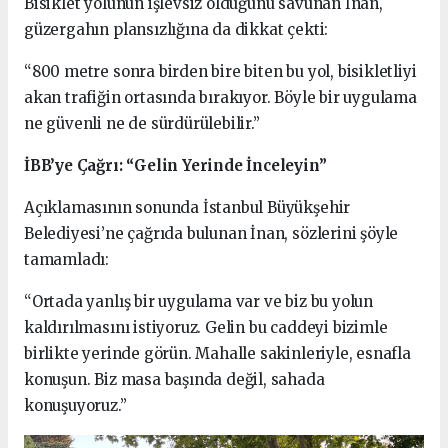
Bisiklet yolunun işlevsiz olduğunu savunan İnan,
güzergahın plansızlığına da dikkat çekti:
“800 metre sonra birden bire biten bu yol, bisikletliyi
akan trafiğin ortasında bırakıyor. Böyle bir uygulama
ne güvenli ne de sürdürülebilir.”
İBB’ye Çağrı: “Gelin Yerinde İnceleyin”
Açıklamasının sonunda İstanbul Büyükşehir
Belediyesi’ne çağrıda bulunan İnan, sözlerini şöyle
tamamladı:
“Ortada yanlış bir uygulama var ve biz bu yolun
kaldırılmasını istiyoruz. Gelin bu caddeyi bizimle
birlikte yerinde görün. Mahalle sakinleriyle, esnafla
konuşun. Biz masa başında değil, sahada
konuşuyoruz.”