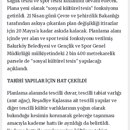
sağlık tesisi ve spor tesisi kullanımı devam edecek.
Plana yeni olarak “sosyal kültürel tesis” fonksiyonu
getirildi. 21 Nisan günü Çevre ve Şehircilik Bakanlığı
tarafından askıya çıkarılan plan değişikliği itirazlar
için 20 Mayıs’a kadar askıda kalacak. Planlama alanı
içinde yer alan ve spor tesisi fonksiyonu verilmiş
Bakırköy Belediyesi ve Gençlik ve Spor Genel
Müdürlüğü mülkiyetindeki 2 bin 400 metrekarelik
parsele de “sosyal kültürel tesis” yapılacağı
açıklandı.
TARİHİ YAPILAR İÇİN HAT ÇEKİLDİ
Planlama alanında tescilli duvar, tescilli tabiat varlığı
(anıt ağaç), Reşadiye Kışlasına ait tescilli yapılar ve
diğer tescilli kültür varlıklarının yoğun olarak
bulunduğu kesimin korunarak geleceğe taşınması
amacıyla kademe hattı ile ayrıldığı da belirtildi.