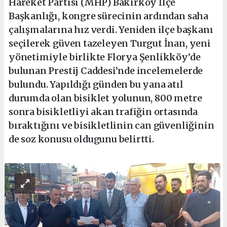
Hareket Partisi (MHP) Bakırköy İlçe
Başkanlığı, kongre sürecinin ardından saha
çalışmalarına hız verdi. Yeniden ilçe başkanı
seçilerek güven tazeleyen Turgut İnan, yeni
yönetimiyle birlikte Florya Şenlikköy’de
bulunan Prestij Caddesi’nde incelemelerde
bulundu. Yapıldığı günden bu yana atıl
durumda olan bisiklet yolunun, 800 metre
sonra bisikletliyi akan trafiğin ortasında
bıraktığını ve bisikletlinin can güvenliğinin
de soz konusu oldugunu belirtti.