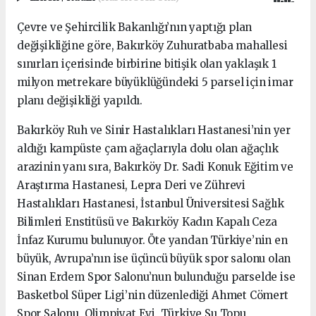
Çevre ve Şehircilik Bakanlığı’nın yaptığı plan
değişikliğine göre, Bakırköy Zuhuratbaba mahallesi
sınırları içerisinde birbirine bitişik olan yaklaşık 1
milyon metrekare büyüklüğündeki 5 parsel için imar
planı değişikliği yapıldı.
Bakırköy Ruh ve Sinir Hastalıkları Hastanesi’nin yer
aldığı kampüste çam ağaçlarıyla dolu olan ağaçlık
arazinin yanı sıra, Bakırköy Dr. Sadi Konuk Eğitim ve
Araştırma Hastanesi, Lepra Deri ve Zührevi
Hastalıkları Hastanesi, İstanbul Üniversitesi Sağlık
Bilimleri Enstitüsü ve Bakırköy Kadın Kapalı Ceza
İnfaz Kurumu bulunuyor. Öte yandan Türkiye’nin en
büyük, Avrupa’nın ise üçüncü büyük spor salonu olan
Sinan Erdem Spor Salonu’nun bulunduğu parselde ise
Basketbol Süper Ligi’nin düzenlediği Ahmet Cömert
Spor Salonu, Olimpiyat Evi, Türkiye Su Topu