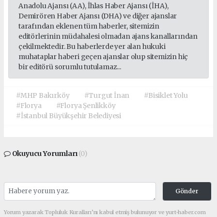
Anadolu Ajansı (AA), İhlas Haber Ajansı (İHA),
Demirören Haber Ajansı (DHA) ve diğer ajanslar
tarafından eklenen tüm haberler, sitemizin
editörlerinin müdahalesi olmadan ajans kanallarından
çekilmektedir. Bu haberlerde yer alan hukuki
muhataplar haberi geçen ajanslar olup sitemizin hiç
bir editörü sorumlu tutulamaz...
#MHP Bakırköy
#Turgut İnan
#Bisiklet Yolu
#Florya
#Florya Şenlikköy
#İstanbul Büyükşehir Belediyesi
Okuyucu Yorumları
(0)
Gönder
Yorum yazarak Topluluk Kuralları’nı kabul etmiş bulunuyor ve yurt-haber.com