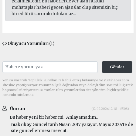
çekilmektedir. Bu haberlerde yer alan hukuki
muhataplar haberi geçen ajanslar olup sitemizin hiç
bir editörü sorumlu tutulamaz...
Okuyucu Yorumları
(1)
Gönder
Yorum yazarak Topluluk Kuralları’nı kabul etmiş bulunuyor ve yurt-haber.com
sitesine yaptığınız yorumunuzla ilgili doğrudan veya dolaylı tüm sorumluluğu tek
başınıza üstleniyorsunuz. Yazılan tüm yorumlardan site yönetimi hiçbir şekilde
sorumlu tutulamaz.
Ümran
(12.02.2026 12:18 - #508)
Bu haber yeni bir haber mi.. Anlayamadım..
makrikoy
Güncel tarih Nisan 2017 yazıyor. Mayıs 2024'te de
site güncellenmesi mevcut.