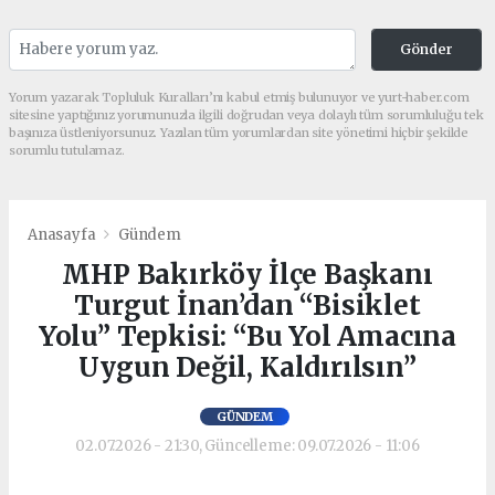
Gönder
Yorum yazarak Topluluk Kuralları’nı kabul etmiş bulunuyor ve yurt-haber.com
sitesine yaptığınız yorumunuzla ilgili doğrudan veya dolaylı tüm sorumluluğu tek
başınıza üstleniyorsunuz. Yazılan tüm yorumlardan site yönetimi hiçbir şekilde
sorumlu tutulamaz.
Anasayfa
Gündem
MHP Bakırköy İlçe Başkanı
Turgut İnan’dan “Bisiklet
Yolu” Tepkisi: “Bu Yol Amacına
Uygun Değil, Kaldırılsın”
GÜNDEM
02.07.2026 - 21:30, Güncelleme: 09.07.2026 - 11:06